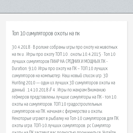
Топ 10 симуляторов охоты на пк
30.4.2018 · В ролике собраны игры про охоту на животных
на пк и . Игры про охоту ТОП 10 . охоты 10.4.2015 · Топ 10
лучших симуляторов ПИАР НА СРЕДНИХ И МОЩНЫХ ПК -
Duration: 9:10. Игры про охоту на ПК – ТОП 10 лучших
симуляторов на компьютер. Наш новый список игр. 3D
Hunting 2010 — один из лучших 3D симуляторов охоты на
данный . 14.10.2018 // 4 . Игры по жанрам Вниманию
геймеров представлены лучшие симуляторы на ПК - топ 10.
охоты на симуляторов. ТОП 10 градостроительных
симуляторов на ПК. начиная с фермерства и охоты.
Некоторые играют в рыбалку на Топ-10 симуляторов для ПК.
охоты игра. ТОП-10 лучших симуляторов. pc Симулятор
охоты на ПК заставит вас полностью проникнуться. Читайте