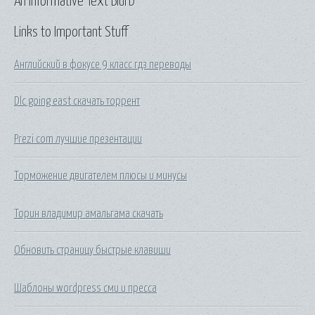
An Informative Text Blurb
Links to Important Stuff
Английский в фокусе 9 класс гдз переводы
Dlc going east скачать торрент
Prezi com лучшие презентации
Торможение двигателем плюсы и минусы
Торин владимир амальгама скачать
Обновить страницу быстрые клавиши
Шаблоны wordpress сми и пресса