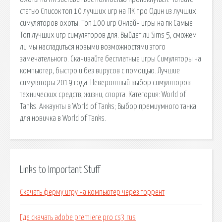
статью Список топ 10 лучших игр на ПК про Один из лучших
симуляторов охоты. Топ 100 игр Онлайн игры на пк Самые
Топ лучших игр симуляторов для. Выйдет ли Sims 5, сможем
ли мы насладиться новыми возможностями этого
замечательного. Скачивайте бесплатные игры Симуляторы на
компьютер, быстро и без вирусов с помощью. Лучшие
симуляторы 2019 года. Невероятный выбор симуляторов
технических средств, жизни, спорта. Категория: World of
Tanks. Аккаунты в World of Tanks; Выбор премиумного танка
для новичка в World of Tanks.
Links to Important Stuff
Скачать ферму игру на компьютер через торрент
Где скачать adobe premiere pro cs3 rus