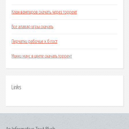
Клан вампиров скачать через торрент
Все алавар игры скачать
Перчатки рабочие х б гост
Микки маус в цвете скачать торрент
Links