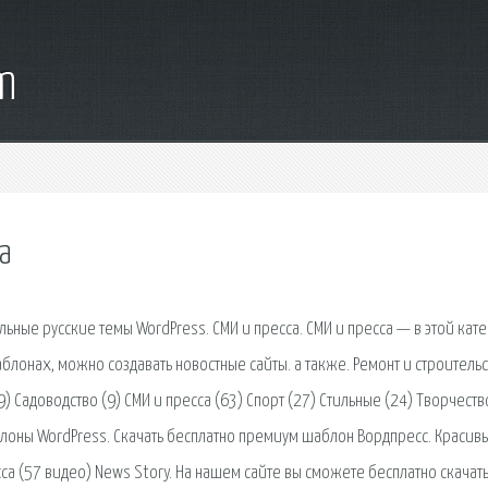
m
а
ьные русские темы WordPress. СМИ и пресса. СМИ и пресса — в этой кате
блонах, можно создавать новостные сайты. а также. Ремонт и строитель
9) Садоводство (9) СМИ и пресса (63) Спорт (27) Стильные (24) Творчеств
блоны WordPress. Скачать бесплатно премиум шаблон Вордпресс. Красив
са (57 видео) News Story. На нашем сайте вы сможете бесплатно скачат