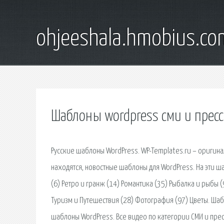
ohjeeshala.hmobius.co
Шаблоны wordpress сми и пресс
Русские шаблоны WordPress. WP-Templates.ru – оригинал
находятся, новостные шаблоны для WordPress. На эти ша
(6) Ретро и гранж (14) Романтика (35) Рыбалка и рыбы (
Туризм и Путешествия (28) Фотография (97) Цветы. Ша
шаблоны WordPress. Все видео по категории СМИ и прес