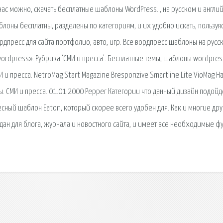
ас можно, скачать бесплатные шаблоны WordPress. , на русском и англи
оны бесплатны, разделены по категориям, и их удобно искать, пользуя
рдпресс для сайта портфолио, авто, игр. Все вордпресс шаблоны на русс
dpress». Рубрика ‘СМИ и пресса’. Бесплатные темы, шаблоны wordpres
И и пресса. NetroMag Start Magazine Bresponzive Smartline Lite VioMag На
. СМИ и пресса. 01.01.2000 Pepper Категории что данный дизайн подойд
сный шаблон Eaton, который скорее всего удобен для. Как и многие др
дан для блога, журнала и новостного сайта, и имеет все необходимые ф