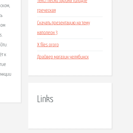
Текст песни зарина тилидзе
йском,
греческая
сь
Скачать презентацию на тему
ком
наполеон 3
s.
X files ororo
йти:
ёт к
Драйвер магазин челябинск
угие
ункции
Links