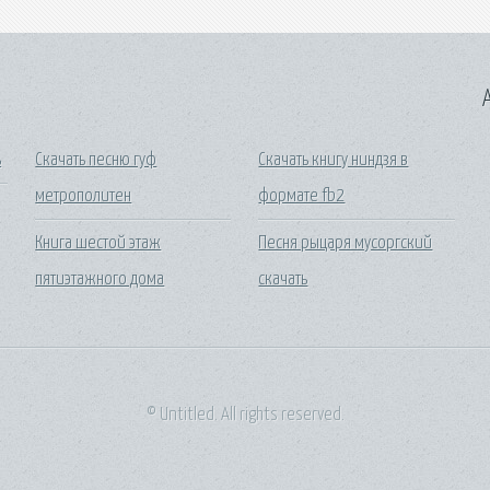
A
ь
Скачать песню гуф
Скачать книгу ниндзя в
метрополитен
формате fb2
Книга шестой этаж
Песня рыцаря мусоргский
пятиэтажного дома
скачать
© Untitled. All rights reserved.