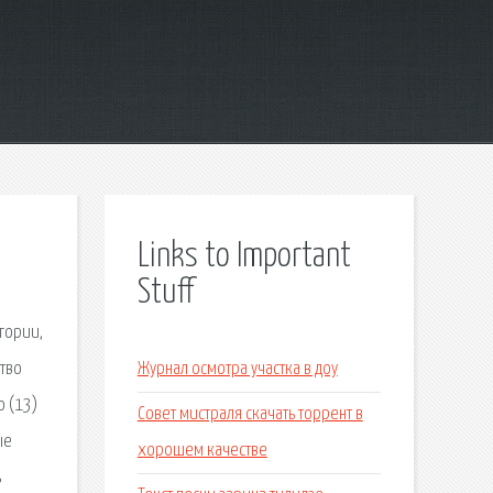
Links to Important
Stuff
гории,
ство
Журнал осмотра участка в доу
о (13)
Совет мистраля скачать торрент в
ые
хорошем качестве
ь