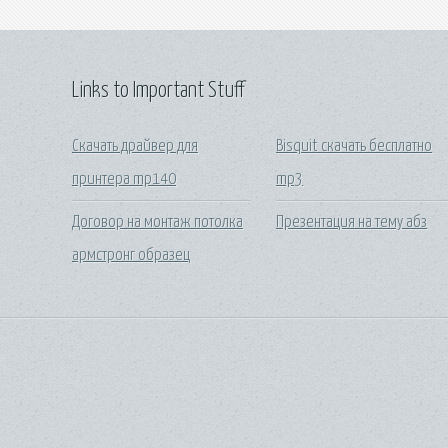
Links to Important Stuff
Скачать драйвер для
Bisquit скачать бесплатно
принтера mp140
mp3
Договор на монтаж потолка
Презентация на тему абз
армстронг образец