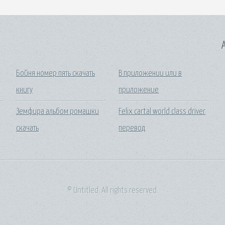
A
Бойня номер пять скачать
В приложении или в
книгу
приложение
Земфира альбом ромашки
Felix cartal world class driver
скачать
перевод
© Untitled. All rights reserved.