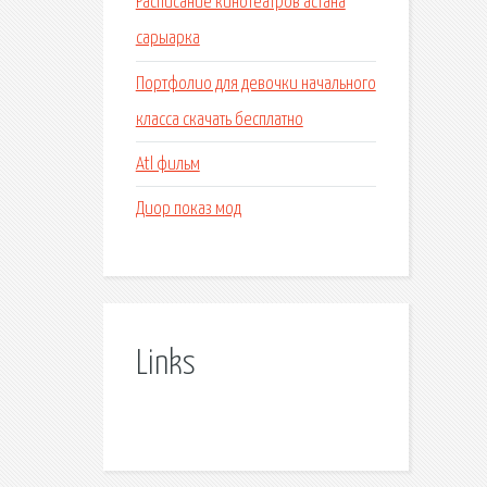
Расписание кинотеатров астана
сарыарка
Портфолио для девочки начального
класса скачать бесплатно
Atl фильм
Диор показ мод
Links