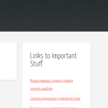
Links to Important
Stuff
Миша маваши только правда
скачать альбом
Скачать аудиокнигу довлатов зона