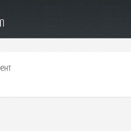
m
рент