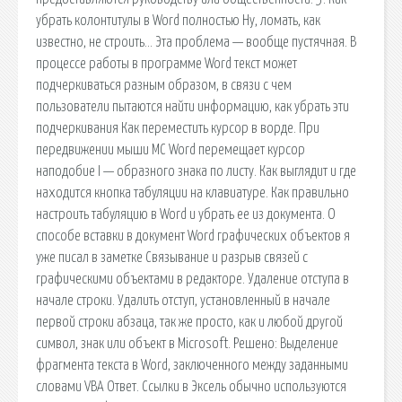
убрать колонтитулы в Word полностью Ну, ломать, как
известно, не строить… Эта проблема — вообще пустячная. В
процессе работы в программе Word текст может
подчеркиваться разным образом, в связи с чем
пользователи пытаются найти информацию, как убрать эти
подчеркивания Как переместить курсор в ворде. При
передвижении мыши MC Word перемещает курсор
наподобие I — образного знака по листу. Как выглядит и где
находится кнопка табуляции на клавиатуре. Как правильно
настроить табуляцию в Word и убрать ее из документа. О
способе вставки в документ Word графических объектов я
уже писал в заметке Связывание и разрыв связей с
графическими объектами в редакторе. Удаление отступа в
начале строки. Удалить отступ, установленный в начале
первой строки абзаца, так же просто, как и любой другой
символ, знак или объект в Microsoft. Решено: Выделение
фрагмента текста в Word, заключенного между заданными
словами VBA Ответ. Ссылки в Эксель обычно используются