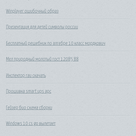
Winplayer ошибочный образ
Презентация для детей символы россии
Бесплатный решебник по алгебре 10 класс мордкович
Мел природный молотый гост 12085 88
Инспектор гаи скачать
Прошивка smart ups apc
Гейзер био схема сборки
Windows 10 cs go вылетает