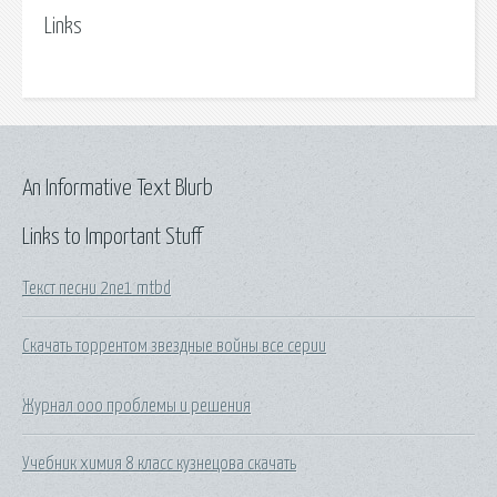
Links
An Informative Text Blurb
Links to Important Stuff
Текст песни 2ne1 mtbd
Скачать торрентом звездные войны все серии
Журнал ооо проблемы и решения
Учебник химия 8 класс кузнецова скачать