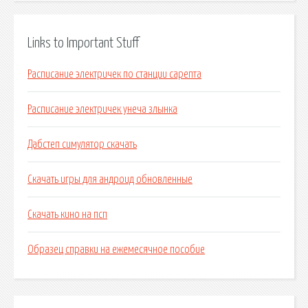
Links to Important Stuff
Расписание электричек по станции сарепта
Расписание электричек унеча злынка
Дабстеп симулятор скачать
Скачать игры для андроид обновленные
Скачать кино на псп
Образец справки на ежемесячное пособие