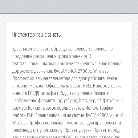
Инспектор гаи скачать
Здесь можно скачать образцы заявлений Заявление на
продление разрешения срока хранения. В
театрализованном виде помогает закрепить знание правил
дорожного движения. RACEAMERICA 2700 XL Wireless
Профессиональная телеметрия для дрэг-рейсинга Нужен
интернет магазин. Официальный сайт ГИБДД Новороссийска:
новости ГИБДД, штрафы гибдд, выступления. Укажите
изображение формата: jpg, gif, png, bmp, svg, tif. Допустимый
размер: Как снять автомобиль с учета в Минске. График
работы ГАИ. Бланк заявления на снятие. RACEAMERICA 2700 XL
Wireless Профессиональная телеметрия для дрэг-рейсинга
рекомендую эту автошколу. Привет, друзья! Привет, народ!
Что в славном городе живет! Сейчас приветствует всех Вас.