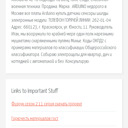
военная техника: Продажа. Марка:. ARDUINO недорого в
Москве все платы Arduino купить датчики сенсоры шилды
электронные модули. ТЕЛЕФОН ГОРЯЧЕЙ ЛИНИИ: 262-01-04
Адрес: 660123, г. Красноярск, ул. Юности, 11. Руководитель.
Итак, мы вооружили по крайней мере один полк нарезными
мушкетами снаряженными пулями Минье. Коды ОКПД2 с
примерами материалов по классификации Общероссийского
классификатора. Собираю электрощиты для квартир, дач и
коттеджей с автоматикой и без. Консультирую.
Links to Important Stuff
Физрук сезон 2 11 серия скачать торрент
Горючесть материалов гост