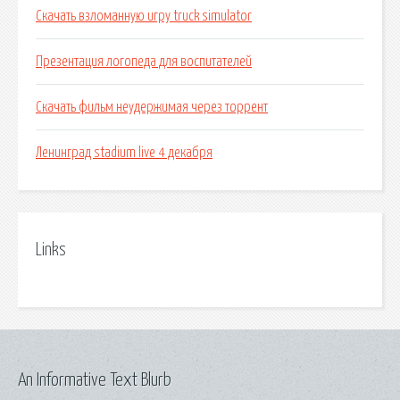
Скачать взломанную игру truck simulator
Презентация логопеда для воспитателей
Скачать фильм неудержимая через торрент
Ленинград stadium live 4 декабря
Links
An Informative Text Blurb