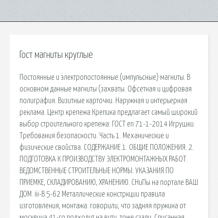
Гост магниты круглые
Постоянные и электропостоянные (импульсные) магниты. В
основном данные магниты (захваты. Офсетная и цифровая
полиграфия. Визитные карточки. Наружная и интерьерная
реклама. Центр крепежа Крепика предлагает самый широкий
выбор строительного крепежа. ГОСТ en 71-1-2014 Игрушки.
Требования безопасности. Часть 1. Механические и
физические свойства. СОДЕРЖАНИЕ 1. ОБЩИЕ ПОЛОЖЕНИЯ. 2.
ПОДГОТОВКА К ПРОИЗВОДСТВУ ЭЛЕКТРОМОНТАЖНЫХ РАБОТ.
ВЕДОМСТВЕННЫЕ СТРОИТЕЛЬНЫЕ НОРМЫ. УКАЗАНИЯ ПО
ПРИЕМКЕ, СКЛАДИРОВАНИЮ, ХРАНЕНИЮ. СНиПы на портале ВАШ
ДОМ. iii-В.5-62 Металлические констркции правила
изготовления, монтажа. говорили, что задняя пружина от
москвича 41-го подходит на витц, тоже сзади. Списанная