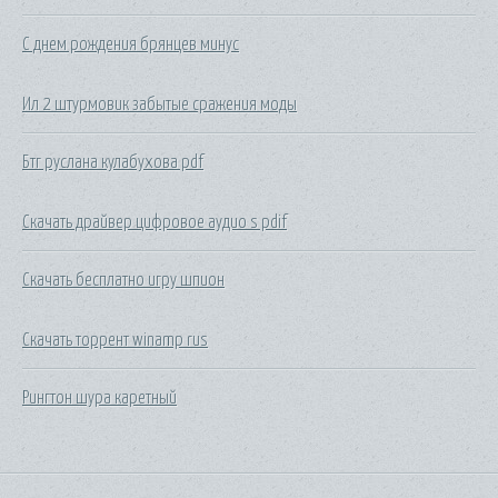
С днем рождения брянцев минус
Ил 2 штурмовик забытые сражения моды
Бтг руслана кулабухова pdf
Скачать драйвер цифровое аудио s pdif
Скачать бесплатно игру шпион
Скачать торрент winamp rus
Рингтон шура каретный