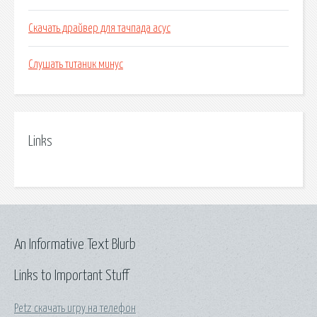
Скачать драйвер для тачпада асус
Слушать титаник минус
Links
An Informative Text Blurb
Links to Important Stuff
Petz скачать игру на телефон