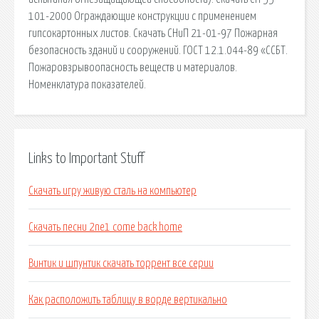
101-2000 Ограждающие конструкции с применением
гипсокартонных листов. Скачать СНиП 21-01-97 Пожарная
безопасность зданий и сооружений. ГОСТ 12.1.044-89 «ССБТ.
Пожаровзрывоопасность веществ и материалов.
Номенклатура показателей.
Links to Important Stuff
Скачать игру живую сталь на компьютер
Скачать песни 2ne1 come back home
Винтик и шпунтик скачать торрент все серии
Как расположить таблицу в ворде вертикально