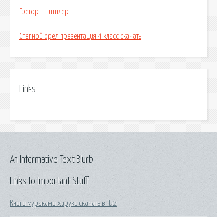
Грегор шнитцлер
Степной орел презентация 4 класс скачать
Links
An Informative Text Blurb
Links to Important Stuff
Книги мураками харуки скачать в fb2