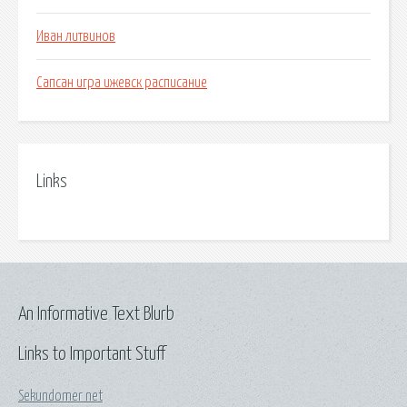
Иван литвинов
Сапсан игра ижевск расписание
Links
An Informative Text Blurb
Links to Important Stuff
Sekundomer net