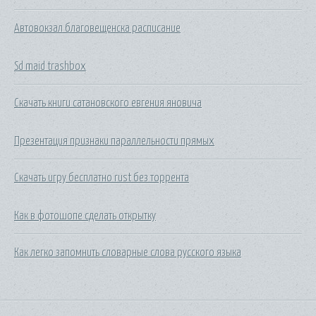
Автовокзал благовещенска расписание
Sd maid trashbox
Скачать книги сатановского евгения яновича
Презентация признаки параллельности прямых
Скачать игру бесплатно rust без торрента
Как в фотошопе сделать открытку
Как легко запомнить словарные слова русского языка