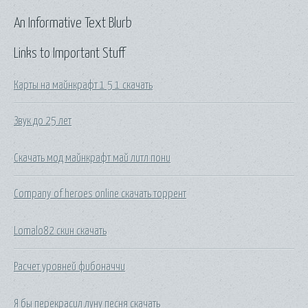
An Informative Text Blurb
Links to Important Stuff
Карты на майнкрафт 1 5 1 скачать
Звук до 25 лет
Скачать мод майнкрафт май литл пони
Company of heroes online скачать торрент
Lomalo82 скин скачать
Расчет уровней фибоначчи
Я бы перекрасил луну песня скачать