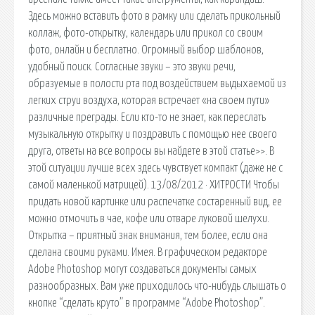
Здесь можно вставить фото в рамку или сделать прикольный
коллаж, фото-открытку, календарь или прикол со своим
фото, онлайн и бесплатно. Огромный выбор шаблонов,
удобный поиск. Согласные звуки – это звуки речи,
образуемые в полости рта под воздействием выдыхаемой из
легких струи воздуха, которая встречает «на своем пути»
различные преграды. Если кто-то не знает, как переслать
музыкальную открытку и поздравить с помощью нее своего
друга, ответы на все вопросы вы найдете в этой статье>>. В
этой ситуации лучше всех здесь чувствует компакт (даже не с
самой маленькой матрицей). 13/08/2012 · ХИТРОСТИ Чтобы
придать новой картинке или распечатке состаренный вид, ее
можно отмочить в чае, кофе или отваре луковой шелухи.
Открытка – приятный знак внимания, тем более, если она
сделана своими руками. Имея. В графическом редакторе
Adobe Photoshop могут создаваться документы самых
разнообразных. Вам уже приходилось что-нибудь слышать о
кнопке “сделать круто” в программе “Adobe Photoshop”.