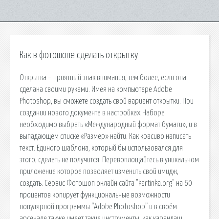
Как в фотошопе сделать открытку
Открытка – приятный знак внимания, тем более, если она
сделана своими руками. Имея на компьютере Adobe
Photoshop, вы сможете создать свой вариант открытки. При
создании нового документа в настройках Набора
необходимо выбрать «Международный формат бумаги», и в
выпадающем списке «Размер» найти. Как красиво написать
текст. Единого шаблона, который бы использовался для
этого, сделать не получится. Перевоплощайтесь в уникальном
приложение которое позволяет изменить свой имидж,
создать. Сервис Фотошоп онлайн сайта "kartinka.org" на 60
процентов копирует функциональные возможности
популярной программы “Adobe Photoshop” и в своём
арсенале также имеет такие инструменты, как карандаш.