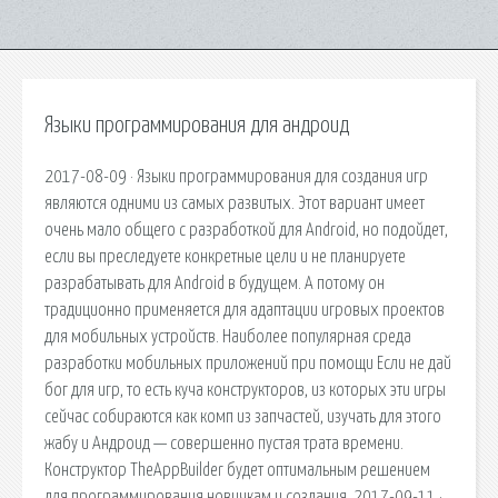
Языки программирования для андроид
2017-08-09 · Языки программирования для создания игр
являются одними из самых развитых. Этот вариант имеет
очень мало общего с разработкой для Android, но подойдет,
если вы преследуете конкретные цели и не планируете
разрабатывать для Android в будущем. А потому он
традиционно применяется для адаптации игровых проектов
для мобильных устройств. Наиболее популярная среда
разработки мобильных приложений при помощи Если не дай
бог для игр, то есть куча конструкторов, из которых эти игры
сейчас собираются как комп из запчастей, изучать для этого
жабу и Андроид — совершенно пустая трата времени.
Конструктор TheAppBuilder будет оптимальным решением
для программирования новичкам и создания. 2017-09-11 ·