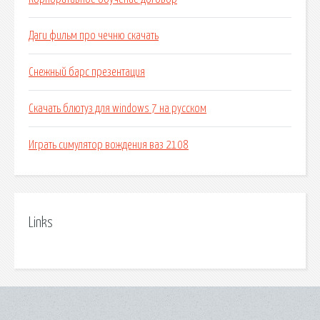
Даги фильм про чечню скачать
Снежный барс презентация
Скачать блютуз для windows 7 на русском
Играть симулятор вождения ваз 2108
Links