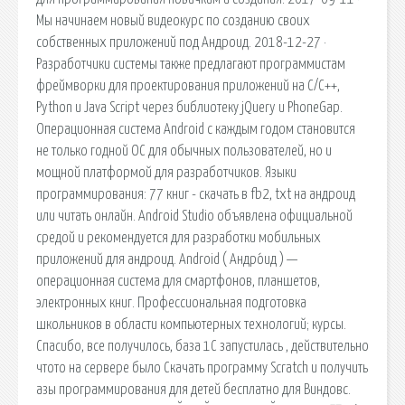
Мы начинаем новый видеокурс по созданию своих
собственных приложений под Андроид. 2018-12-27 ·
Разработчики системы также предлагают программистам
фреймворки для проектирования приложений на C/C++,
Python и Java Script через библиотеку jQuery и PhoneGap.
Операционная система Android с каждым годом становится
не только годной ОС для обычных пользователей, но и
мощной платформой для разработчиков. Языки
программирования: 77 книг - скачать в fb2, txt на андроид
или читать онлайн. Android Studio объявлена официальной
средой и рекомендуется для разработки мобильных
приложений для андроид. Android ( Андро́ид ) —
операционная система для смартфонов, планшетов,
электронных книг. Профессиональная подготовка
школьников в области компьютерных технологий; курсы.
Спасибо, все получилось, база 1С запустилась , действительно
чтото на сервере было Скачать программу Scratch и получить
азы программирования для детей бесплатно для Виндовс.