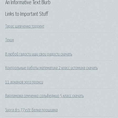
An Informative Text Blurb
Links to Important Stuff
Тарас шевченко торрент
Текин
В любой гадости ищи свои радости скачать
Контрольные работы математика 2 класс истомина скачать
11 арканов эрго прокси
Варламова семченко сольфеджио 5 класс скачать
Supra drs 77vstr белка прошивка