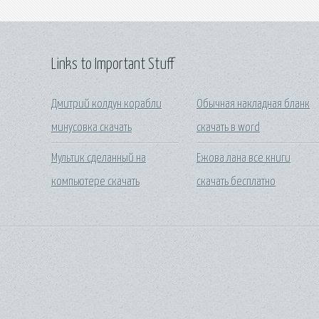
Links to Important Stuff
Дмитрий колдун корабли
Обычная накладная бланк
минусовка скачать
скачать в word
Мультик сделанный на
Ежова лана все книги
компьютере скачать
скачать бесплатно