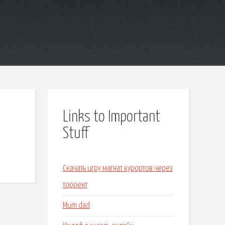
Links to Important
Stuff
Скачать игру магнат курортов через
торрент
Mum dad