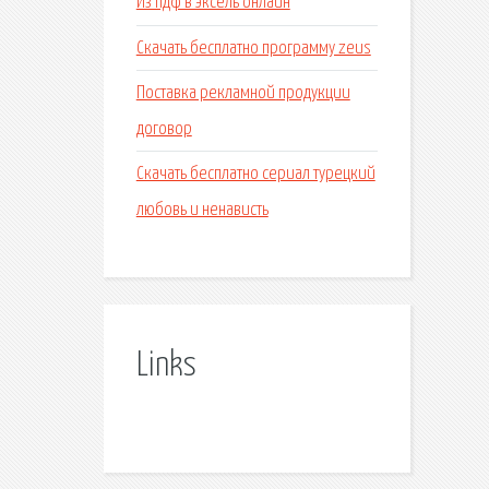
Из пдф в эксель онлайн
Скачать бесплатно программу zeus
Поставка рекламной продукции
договор
Скачать бесплатно сериал турецкий
любовь и ненависть
Links