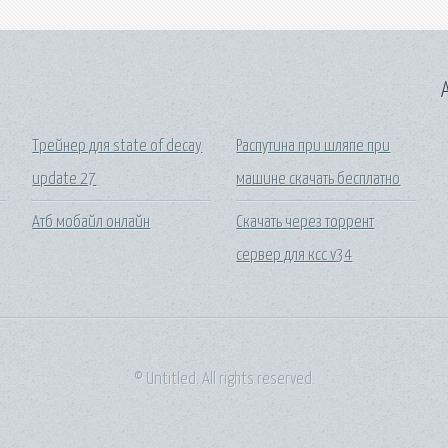
A
Трейнер для state of decay
Распутина при шляпе при
update 27
машине скачать бесплатно
Атб мобайл онлайн
Скачать через торрент
сервер для ксс v34
© Untitled. All rights reserved.