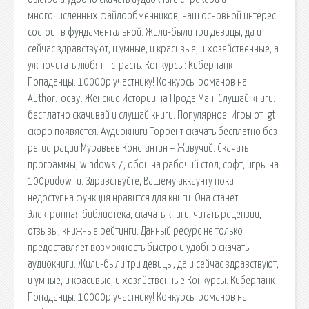
многочисленных файлообменников, наш основной интерес
состоит в фундаментальной. Жили-были три девицы, да и
сейчас здравствуют, и умные, и красивые, и хозяйственные, а
уж почитать любят - страсть. Конкурсы: Киберпанк
Попаданцы. 10000р участнику! Конкурсы романов на
Author.Today: Женские Истории на Прода Ман. Слушай книги:
бесплатно скачивай и слушай книги. Популярное. Игры от igt
скоро появяется. Аудиокниги Торрент скачать бесплатно без
регистрации Муравьев Константин – Живучий. Скачать
программы, windows 7, обои на рабочий стол, софт, игры на
100pudow.ru. Здравствуйте, Вашему аккаунту пока
недоступна функция нравится для книги. Она станет.
Электронная библиотека, скачать книги, читать рецензии,
отзывы, книжные рейтинги. Данный ресурс не только
предоставляет возможность быстро и удобно скачать
аудиокниги. Жили-были три девицы, да и сейчас здравствуют,
и умные, и красивые, и хозяйственные Конкурсы: Киберпанк
Попаданцы. 10000р участнику! Конкурсы романов на