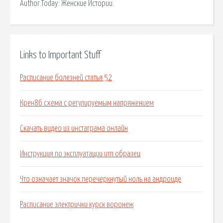
Author.Today: Женские Истории.
Links to Important Stuff
Расписание болезней статья 52
Крен8б схема с регулируемым напряжением
Скачать видео из инстаграма онлайн
Инструкция по эксплуатации итп образец
Что означает значок перечеркнутый ноль на андроиде
Расписание электрички курск воронеж