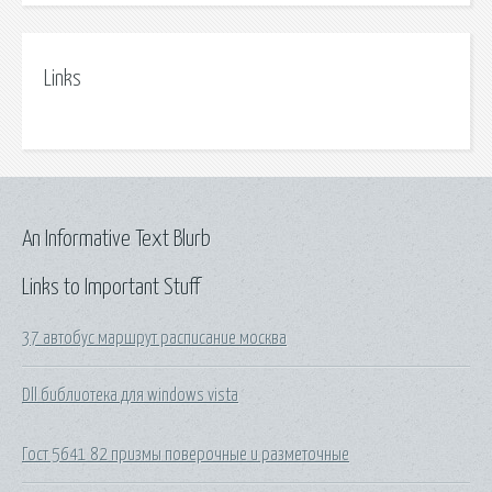
Links
An Informative Text Blurb
Links to Important Stuff
37 автобус маршрут расписание москва
Dll библиотека для windows vista
Гост 5641 82 призмы поверочные и разметочные