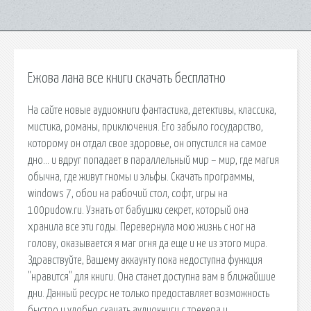
Ежова лана все книги скачать бесплатно
На сайте новые аудиокниги фантастика, детективы, классика,
мистика, романы, приключения. Его забыло государство,
которому он отдал свое здоровье, он опустился на самое
дно… и вдруг попадает в параллельный мир – мир, где магия
обычна, где живут гномы и эльфы. Скачать программы,
windows 7, обои на рабочий стол, софт, игры на
100pudow.ru. Узнать от бабушки секрет, который она
хранила все эти годы. Перевернула мою жизнь с ног на
голову, оказывается я маг огня да еще и не из этого мира.
Здравствуйте, Вашему аккаунту пока недоступна функция
"нравится" для книги. Она станет доступна вам в ближайшие
дни. Данный ресурс не только предоставляет возможность
быстро и удобно скачать аудиокниги с трекера и