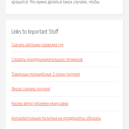
крашится. Что нужно делать в таких случаях, чтобы.
Links to Important Stuff
Скачать картинки разведка гру
Словарь предпринимательских терминов
Товарищи полицейские 2 сезон торрент
Леоло скачать торрент
Наоми ветер перемен минусовка
Антиалкогольная политика на предприятии образец