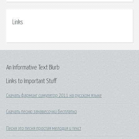
Links
An Informative Text Blurb
Links to Important Stuff
Скачать фарминг симулятор 2011 на русском языке
Скачать песню занавесочки бесплатно
Песня это песня простая мелодия и текст