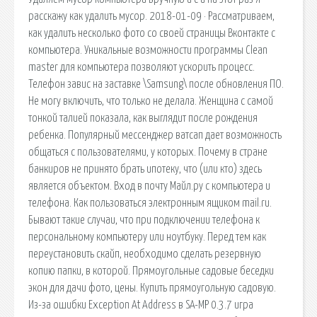
расскажу как удалить мусор. 2018-01-09 · Рассматриваем,
как удалить несколько фото со своей страницы Вконтакте с
компьютера. Уникальные возможности программы Clean
master для компьютера позволяют ускорить процесс.
Телефон завис на заставке \Samsung\ после обновления ПО.
Не могу включить, что только не делала. Женщина с самой
тонкой талией показала, как выглядит после рождения
ребенка. Популярный мессенджер ватсап дает возможность
общаться с пользователями, у которых. Почему в стране
банкиров не принято брать ипотеку, что (или кто) здесь
является объектом. Вход в почту Майл.ру с компьютера и
телефона. Как пользоваться электронным ящиком mail.ru.
Бывают такие случаи, что при подключении телефона к
персональному компьютеру или ноутбуку. Перед тем как
переустановить скайп, необходимо сделать резервную
копию папки, в которой. Прямоугольные садовые беседки
экон для дачи фото, цены. Купить прямоугольную садовую.
Из-за ошибки Exception At Address в SA-MP 0.3.7 игра