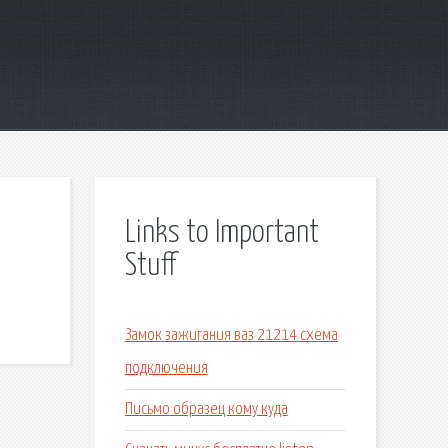
Links to Important
Stuff
Замок зажигания ваз 21214 схема
подключения
Письмо образец кому куда