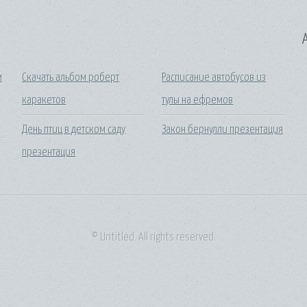
A
м
Скачать альбом роберт
Расписание автобусов из
каракетов
тулы на ефремов
День птиц в детском саду
Закон бернулли презентация
презентация
© Untitled. All rights reserved.