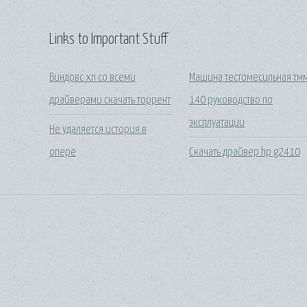
Links to Important Stuff
Виндовс хп со всеми
Машина тестомесильная тм
драйверами скачать торрент
140 руководство по
эксплуатации
Не удаляется история в
опере
Скачать драйвер hp g2410