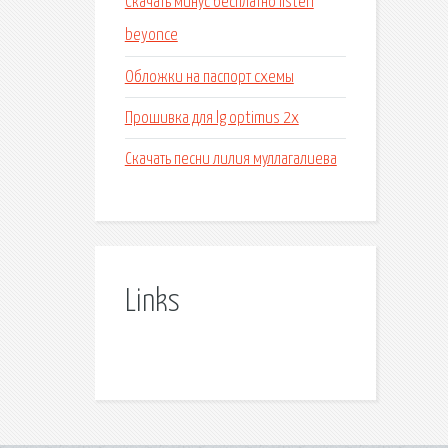
Скачать минус бесплатно listen
beyonce
Обложки на паспорт схемы
Прошивка для lg optimus 2x
Скачать песни лилия муллагалиева
Links