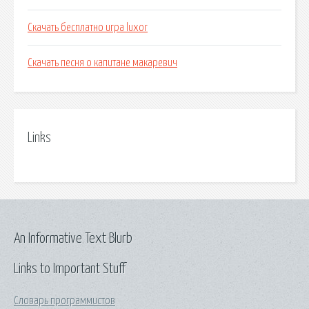
Скачать бесплатно игра luxor
Скачать песня о капитане макаревич
Links
An Informative Text Blurb
Links to Important Stuff
Словарь программистов