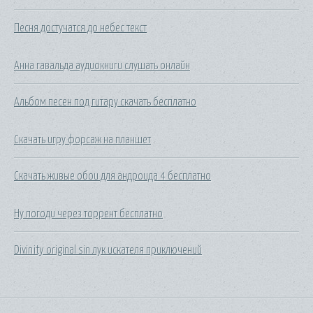
Песня достучатся до небес текст
Анна гавальда аудиокниги слушать онлайн
Альбом песен под гитару скачать бесплатно
Скачать игру форсаж на планшет
Скачать живые обои для андроида 4 бесплатно
Ну погоди через торрент бесплатно
Divinity original sin лук искателя приключений