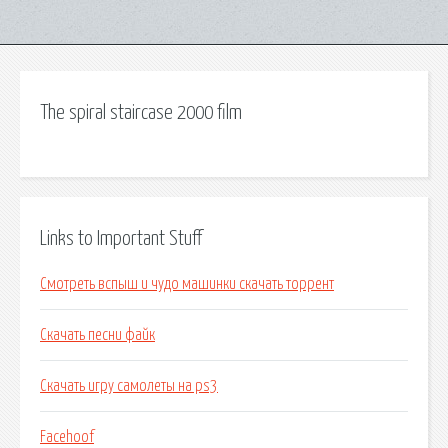
The spiral staircase 2000 film
Links to Important Stuff
Смотреть вспыш и чудо машинки скачать торрент
Скачать песни файк
Скачать игру самолеты на ps3
Facehoof