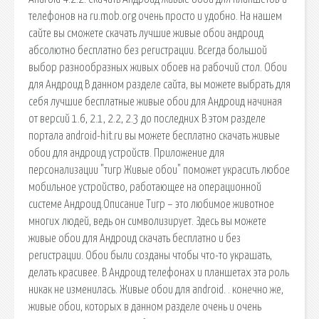
телефонов на ru.mob.org очень просто и удобно. На нашем
сайте вы сможете скачать лучшие живые обои андроид
абсолютно бесплатно без регистрации. Всегда большой
выбор разнообразных живых обоев на рабочий стол. Обои
для Андроид В данном разделе сайта, вы можете выбрать для
себя лучшие бесплатные живые обои для Андроид начиная
от версий 1.6, 2.1, 2.2, 2.3 до последних В этом разделе
портала android-hit.ru вы можете бесплатно скачать живые
обои для андроид устройств. Приложение для
персонализации "тигр Живые обои" поможет украсить любое
мобильное устройство, работающее на операционной
системе Андроид.Описание Тигр – это любимое животное
многих людей, ведь он символизирует. Здесь вы можете
живые обои для Андроид скачать бесплатно и без
регистрации. Обои были созданы чтобы что-то украшать,
делать красивее. В Андроид телефонах и планшетах эта роль
никак не изменилась. Живые обои для android. . конечно же,
живые обои, которых в данном разделе очень и очень