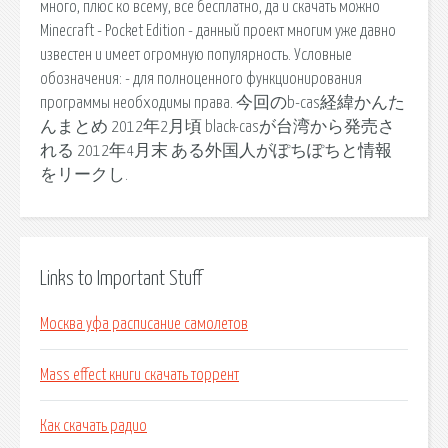
много, плюс ко всему, все бесплатно, да и скачать можно
Minecraft - Pocket Edition - данный проект многим уже давно
известен и имеет огромную популярность. Условные
обозначения: - для полноценного функционирования
программы необходимы права. 今回のb-cas経緯かんた
んまとめ 2012年2月頃 black-casが台湾から発売さ
れる 2012年4月末 ある外国人がぽちぽちと情報
をリークし.
Links to Important Stuff
Москва уфа расписание самолетов
Mass effect книги скачать торрент
Как скачать радио