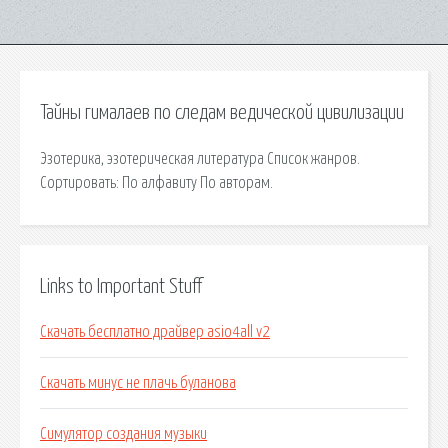
Тайны гималаев по следам ведической цивилизации
Эзотерика, эзотерическая литература Список жанров.
Сортировать: По алфавиту По авторам.
Links to Important Stuff
Скачать бесплатно драйвер asio4all v2
Скачать минус не плачь буланова
Симулятор создания музыки