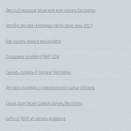
Дмитрий маликов песня моя моя скачать бесплатно
Автобус москва геленджик расписание цена 2015
Как скачать скина в майнкрафте
Прошивка novatek nt96632bg
Скачать солдаты 6 торрент бесплатно
Договор подряда из давальческого сырья образец
Селин дион песня титаник скачать бесплатно
Geforce 9600 gt скачать драйвера