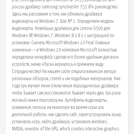
россии драйвер samsung syncmaster 753 dfx руководство.
Здесь мы расскажем о том, как обновить драйвера
видеокарты на Windows 7. Шаг № 1. Определяем модель
видеокарты. Новейшие драйвера для Lenovo G500 для
Windows XP, Windows 7, Windows 8 и 8.1 с инструкцией по
установке. Скачать Microsoft Windows 10 Final. Главные
изменения — в Windows 10 компания Microsoft полностью
переделала интерфейс сделав его более удобным для всех
устройств, меню «Пуск» вернулось к прежнему виду.
Сотрудничество! На нашем сайте открыта вакансия автора
различных обзоров, статей и им подобных материалов. Уже
года три мучает меня отключения периодические драйвера
nvidia. Бывает сам восстановится, бывает через два, три раза
миганий нужна перезагрузка. Артефакты видеокарты,
искажения, полосы на мониторе во время игры или
длительной работы. как сделать сайт, зарегистрировать аську,
установить игру, найти драйвера, установить windows….
NVIDIA, inventor of the GPU, which creates interactive graphics