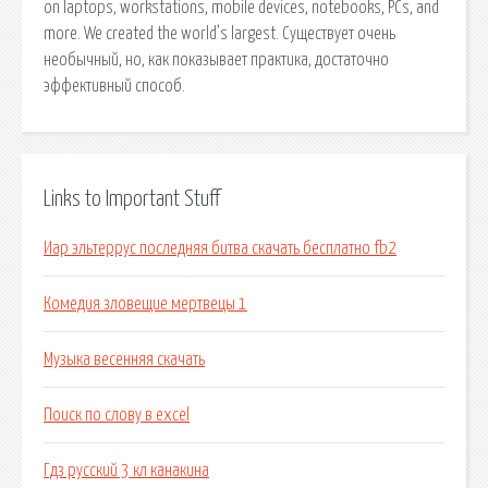
on laptops, workstations, mobile devices, notebooks, PCs, and
more. We created the world’s largest. Существует очень
необычный, но, как показывает практика, достаточно
эффективный способ.
Links to Important Stuff
Иар эльтеррус последняя битва скачать бесплатно fb2
Комедия зловещие мертвецы 1
Музыка весенняя скачать
Поиск по слову в excel
Гдз русский 3 кл канакина