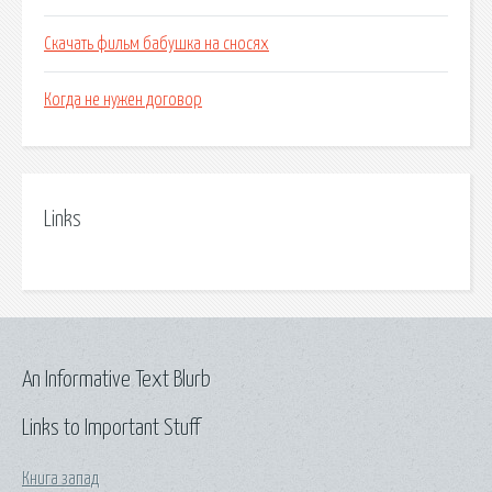
Скачать фильм бабушка на сносях
Когда не нужен договор
Links
An Informative Text Blurb
Links to Important Stuff
Книга запад