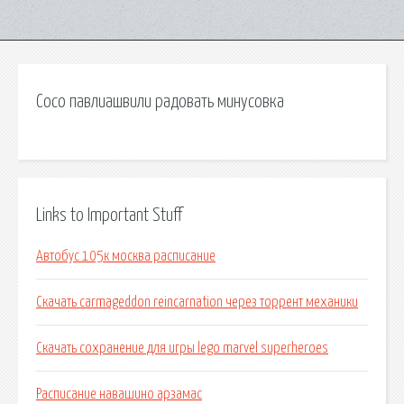
Сосо павлиашвили радовать минусовка
Links to Important Stuff
Автобус 105к москва расписание
Скачать carmageddon reincarnation через торрент механики
Скачать сохранение для игры lego marvel superheroes
Расписание навашино арзамас