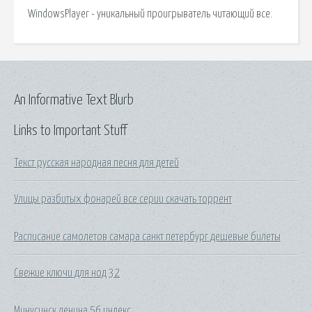
WindowsPlayer - уникальный проигрыватель читающий все.
An Informative Text Blurb
Links to Important Stuff
Текст русская народная песня для детей
Улицы разбитых фонарей все серии скачать торрент
Расписание самолетов самара санкт петербург дешевые билеты
Свежие ключи для нод 32
Минусинск ленина 56 индекс