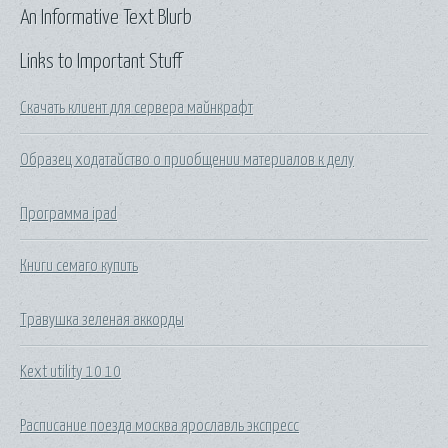
An Informative Text Blurb
Links to Important Stuff
Скачать клиент для сервера майнкрафт
Образец ходатайство о приобщении материалов к делу
Программа ipad
Книги семаго купить
Травушка зеленая аккорды
Kext utility 10 10
Расписание поезда москва ярославль экспресс