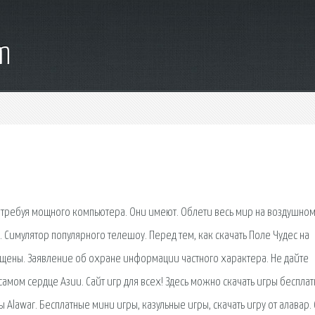
m
е требуя мощного компьютера. Они имеют. Облети весь мир на воздушно
Симулятор популярного телешоу. Перед тем, как скачать Поле Чудес на
ащищены. Заявление об охране информации частного характера. Не дайте
амом сердце Азии. Сайт игр для всех! Здесь можно скачать игры бесплат
 Alawar. Бесплатные мини игры, казульные игры, скачать игру от алавар. 