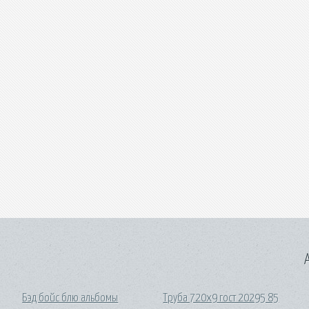
A
Бэд бойс блю альбомы
Труба 720х9 гост 20295 85