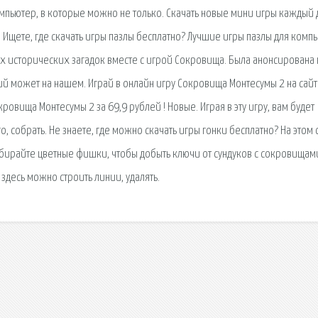
мпьютер, в которые можно не только. Скачать новые мини игры каждый 
. Ищете, где скачать игры пазлы бесплатно? Лучшие игры пазлы для комп
ых исторических загадок вместе с игрой Сокровища. Была анонсирована
й может на нашем. Играй в онлайн игру Сокровища Монтесумы 2 на сай
овища Монтесумы 2 за 69,9 рублей ! Новые. Играя в эту игру, вам будет
 собрать. Не знаете, где можно скачать игры гонки бесплатно? На этом 
бирайте цветные фишки, чтобы добыть ключи от сундуков с сокровищам
 здесь можно строить линии, удалять.