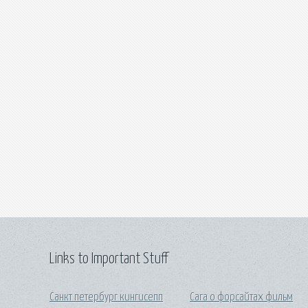
Links to Important Stuff
Санкт петербург кингисепп
Сага о форсайтах фильм