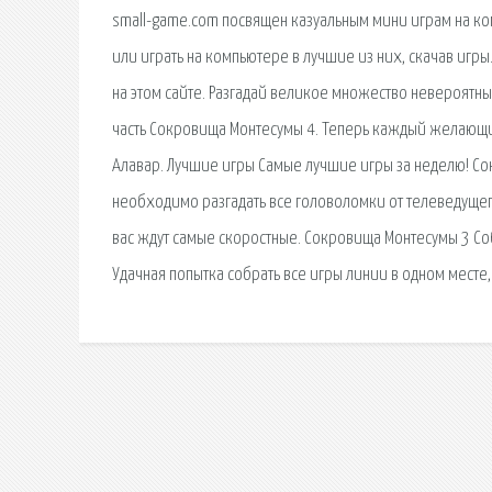
small-game.com посвящен казуальным мини играм на ко
или играть на компьютере в лучшие из них, скачав игры
на этом сайте. Разгадай великое множество невероятн
часть Сокровища Монтесумы 4. Теперь каждый желающи
Алавар. Лучшие игры Самые лучшие игры за неделю! Сокр
необходимо разгадать все головоломки от телеведущего,
вас ждут самые скоростные. Сокровища Монтесумы 3 Со
Удачная попытка собрать все игры линии в одном месте,