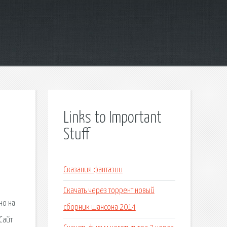
Links to Important
Stuff
м
Сказания фантазии
Скачать через торрент новый
но на
сборник шансона 2014
Сайт