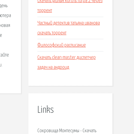
Скачать фильм коготь тигра 2 через
день
торрент
ьютера
Частный детектив татьяна иванова
 новая
скачать торрент
те
Философский расписание
сайте
Скачать clean master диспетчер
и.
задач на андроид
Links
Сокровища Монтесумы - Скачать