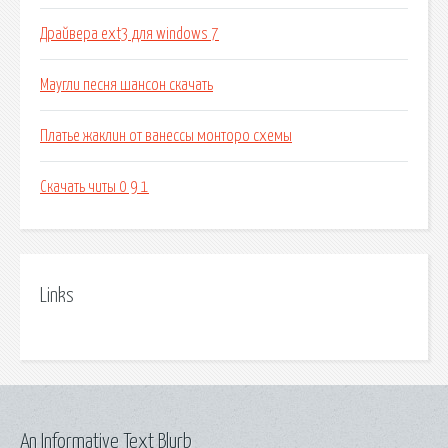
Драйвера ext3 для windows 7
Маугли песня шансон скачать
Платье жаклин от ванессы монторо схемы
Скачать читы 0 9 1
Links
An Informative Text Blurb