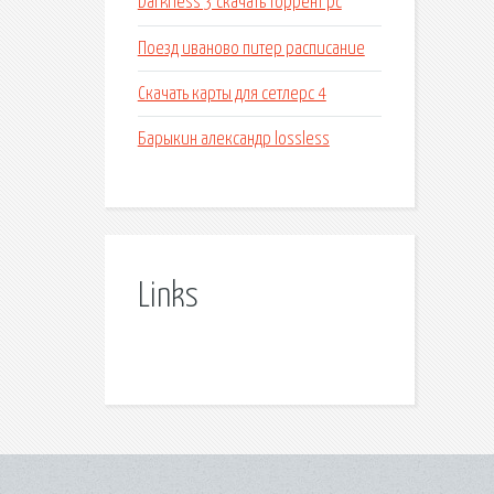
Darkness 3 скачать торрент pc
Поезд иваново питер расписание
Скачать карты для сетлерс 4
Барыкин александр lossless
Links