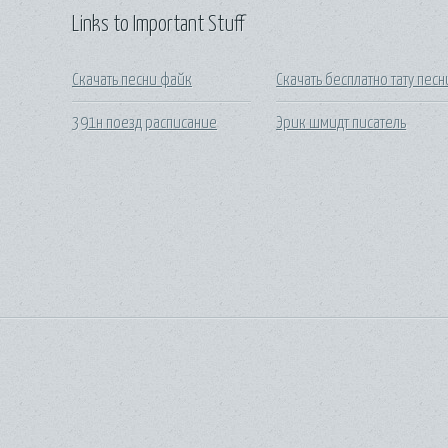
Links to Important Stuff
Скачать песни файк
Скачать бесплатно тату песн
391н поезд расписание
Эрик шмидт писатель