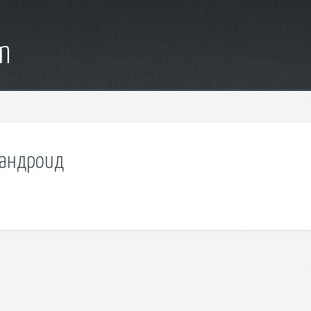
m
 андроид