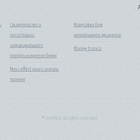
A
и
Свидетельство о
Минусовка бом
регистрации
непрерывное движение
индивидуального
Форум tropico
предпринимателя бланк
Mass effect книги скачать
торрент
© Untitled. All rights reserved.