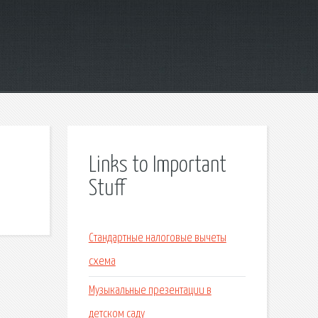
Links to Important
Stuff
Стандартные налоговые вычеты
схема
Музыкальные презентации в
детском саду