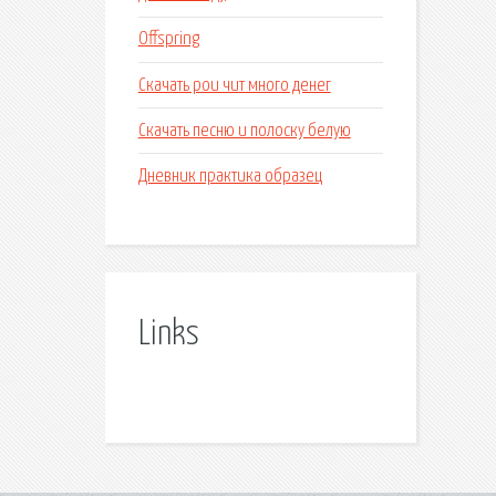
Offspring
Скачать pou чит много денег
Скачать песню и полоску белую
Дневник практика образец
Links