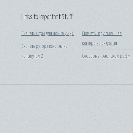
Links to Important Stuff
Скачать игры для нокиа 7230
Скачать игру смешная
камера на андроид
Скачать рутор монстры на
каникулах 2
Словарь украинских рифм