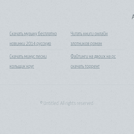
A
Скачать музыку бесплатно
Читать книги онлайн
новинки 2014 русскую
злотников роман
Скачать минус песни
Файтинги на двоих на pc
кольщик круг
скачать торрент
© Untitled. All rights reserved.