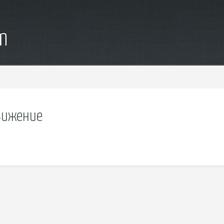
m
вижение