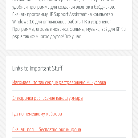
удобная программа для создания визиток и бэйджиков.
Скачать программу HP Support Assistant на компьютер
Windows 10 для оптимизации работы ПК и устранения.
Программы, игровые новинки, фильмы, музыка, всё для КПК и
psp а так же многое другое! Всё у нас.
Links to Important Stuff
Магомаев что так сердце растревожено минусовка
Электрички расписание канаш урмары
Гдз по немецкому хайрова
Скачать песни бесплатно оксимирона