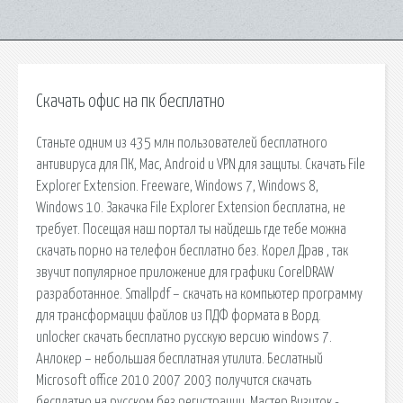
Скачать офис на пк бесплатно
Станьте одним из 435 млн пользователей бесплатного
антивируса для ПК, Mac, Android и VPN для защиты. Скачать File
Explorer Extension. Freeware, Windows 7, Windows 8,
Windows 10. Закачка File Explorer Extension бесплатна, не
требует. Посещая наш портал ты найдешь где тебе можна
скачать порно на телефон бесплатно без. Корел Драв , так
звучит популярное приложение для графики CorelDRAW
разработанное. Smallpdf – скачать на компьютер программу
для трансформации файлов из ПДФ формата в Ворд.
unlocker скачать бесплатно русскую версию windows 7.
Анлокер – небольшая бесплатная утилита. Беслатный
Microsoft office 2010 2007 2003 получится скачать
бесплатно на русском без регистрации. Мастер Визиток -