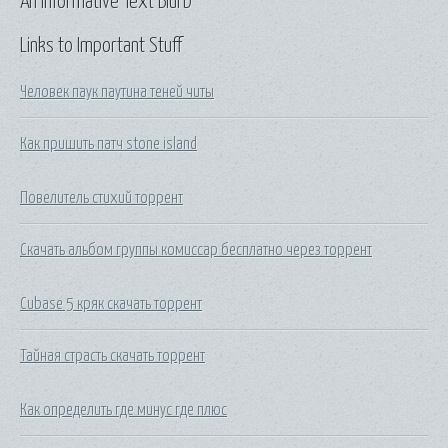
An Informative Text Blurb
Links to Important Stuff
Человек паук паутина теней читы
Как пришить патч stone island
Повелитель стихий торрент
Скачать альбом группы комиссар бесплатно через торрент
Cubase 5 кряк скачать торрент
Тайная страсть скачать торрент
Как определить где минус где плюс