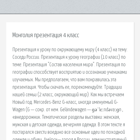
Монголия презентация 4 класс
Презентация к уроку по окружающему миру (4 класс) на тему:
Соседи России. Презентация к уроку географии (10 класс) по
теме: Презентация "Состав населения мира". Презентация по
географии способствует восприятию и осознанию учениками
изучаемых. Мы предполагаем, что вам понравилась эта
презентация. Чтобы скачать ее, порекомендуйте. Традиции
нашей семьи (2 класс, окружающий мир). Как мы встречаем
Новый год. Mercedes-Benz G-класс, иногда именуемый G-
Wagen (G — сокр. от нем. Geländewagen — ɡəˈlɛːndəvaːɡn ,
«внедорожник. Тематические разделы выставки: женская,
мужская и детская одежда, вечерняя одежда. В этом тексте я
постарался свести воедино все основные идеи по походной
одежде и обуви. Аму́рск— город в России, административный