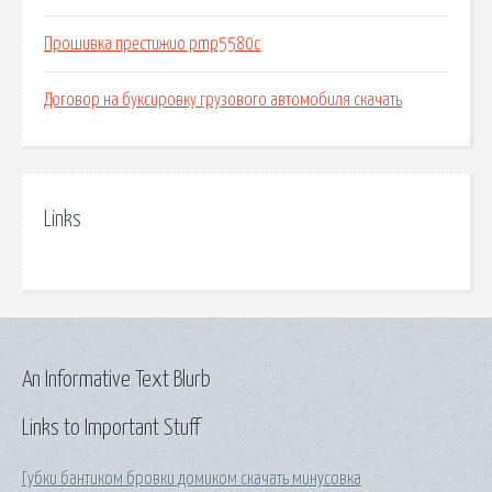
Прошивка престижио pmp5580c
Договор на буксировку грузового автомобиля скачать
Links
An Informative Text Blurb
Links to Important Stuff
Губки бантиком бровки домиком скачать минусовка