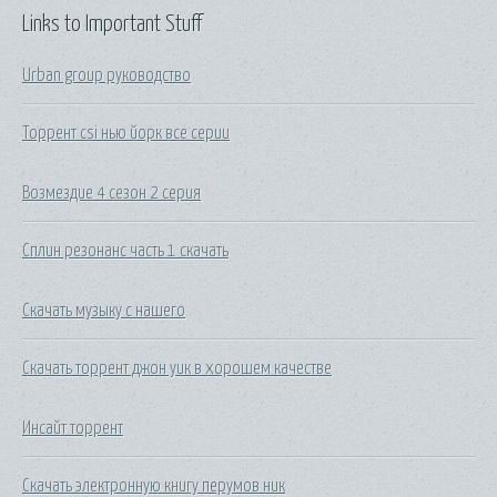
Links to Important Stuff
Urban group руководство
Торрент csi нью йорк все серии
Возмездие 4 сезон 2 серия
Сплин резонанс часть 1 скачать
Скачать музыку с нашего
Скачать торрент джон уик в хорошем качестве
Инсайт торрент
Скачать электронную книгу перумов ник