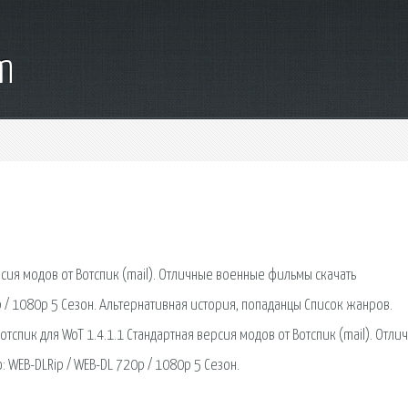
m
ерсия модов от Вотспик (mail). Отличные военные фильмы скачать
p / 1080p 5 Сезон. Альтернативная история, попаданцы Список жанров.
отспик для WoT 1.4.1.1 Стандартная версия модов от Вотспик (mail). Отли
 WEB-DLRip / WEB-DL 720p / 1080p 5 Сезон.