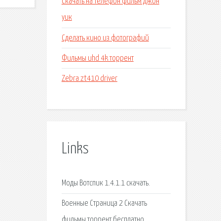
Скачать на телефон фильм джон
уик
Сделать кино из фотографий
Фильмы uhd 4k торрент
Zebra zt410 driver
Links
Моды Вотспик 1.4.1.1 скачать.
Военные Страница 2 Скачать
фильмы торрент бесплатно.