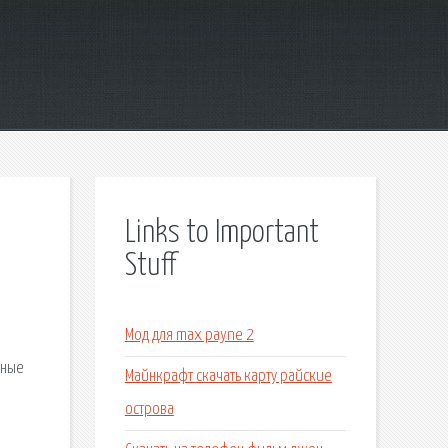
Links to Important
Stuff
Мод для max payne 2
чные
Майнкрафт скачать карту райские
острова