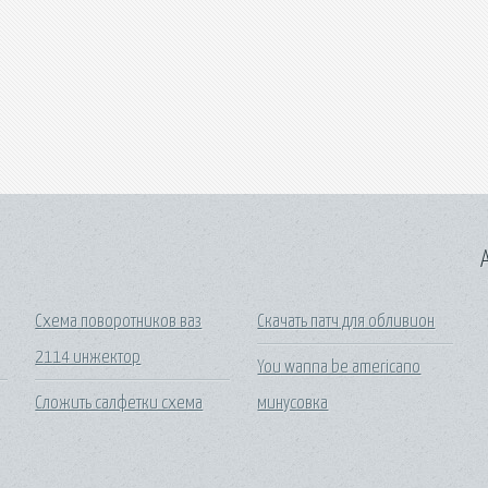
A
Схема поворотников ваз
Скачать патч для обливион
2114 инжектор
You wanna be americano
Сложить салфетки схема
минусовка