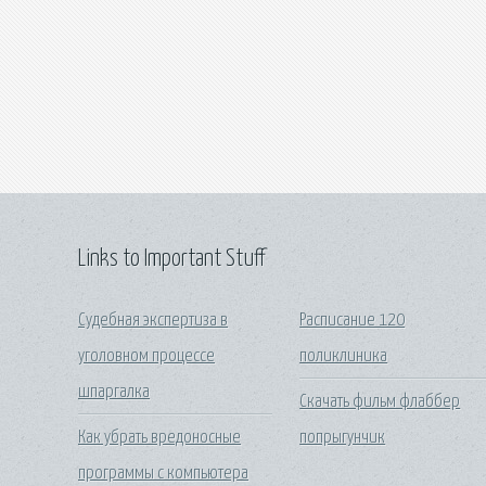
Links to Important Stuff
Судебная экспертиза в
Расписание 120
уголовном процессе
поликлиника
шпаргалка
Скачать фильм флаббер
Как убрать вредоносные
попрыгунчик
программы с компьютера