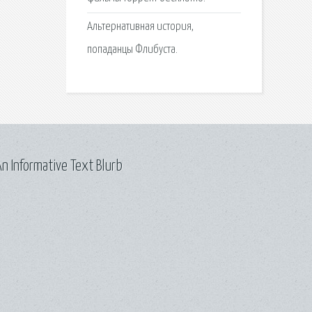
Альтернативная история,
попаданцы Флибуста.
n Informative Text Blurb