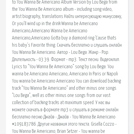
to You Wanna Be Americano Album Version by Lou Bega from
the You Wanna Be Americano album - including song video,
artist biography, translations Найти интересующую минусовку,
Or you'll wind up in the drink Wanna be Americano
Americano,Americano Wanna be Americano
Americano,Americano Gotta buy a diamond ring 'Cause thats
his baby's Favorite thing. Скачать бесплатно и слушать онлайн
You Wanna Be Americano. Автор - Lou Bega. Жанр - Pop.
Длительность - 03:39. Формат - mp3. Текст песни. Видеоклип.
Lyrics to "You Wanna Be Americano" song by Lou Bega: You
wanna be Americano Americano, Americano In Paris or Napoli
You wanna be Americano Americano You can download backing
track "You Wanna Be Americano" and other minus one songs
"Lou Bega", well as other minus one songs from our vast
collection of backing tracks at maximum speed. У нас вы
можете скачать в формате mp3 и слушать в режиме онлайн
бесплатно песню Джайв - Джайв - You Wanna Be Americano
#109183786. Другие названия этого текста. Gisella Cozzo -
You Wanna Be Americano; Brian Setzer - You wanna be