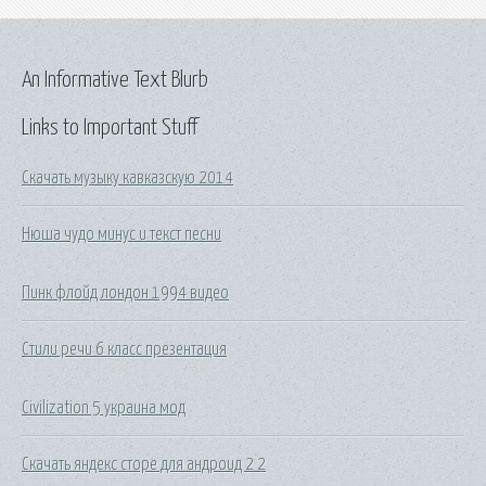
An Informative Text Blurb
Links to Important Stuff
Скачать музыку кавказскую 2014
Нюша чудо минус и текст песни
Пинк флойд лондон 1994 видео
Стили речи 6 класс презентация
Civilization 5 украина мод
Скачать яндекс сторе для андроид 2 2