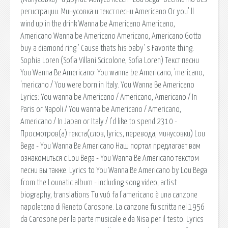
регистрации. Минусовка и текст песни Americano Or you' ll
wind up in the drink Wanna be Americano Americano,
Americano Wanna be Americano Americano, Americano Gotta
buy a diamond ring ' Cause thats his baby' s Favorite thing.
Sophia Loren (Sofia Villani Scicolone, Sofia Loren) Текст песни
You Wanna Be Americano: You wanna be Americano, 'mericano,
'mericano / You were born in Italy. You Wanna Be Americano
Lyrics: You wanna be Americano / Americano, Americano / In
Paris or Napoli / You wanna be Americano / Americano,
Americano / In Japan or Italy / I'd like to spend 2310 -
Просмотров(a) текста(слов, lyrics, перевода, минусовки) Lou
Bega - You Wanna Be Americano Наш портал предлагает вам
ознакомиться с Lou Bega - You Wanna Be Americano текстом
песни вы также. Lyrics to You Wanna Be Americano by Lou Bega
from the Lounatic album - including song video, artist
biography, translations Tu vuó fa l'americano è una canzone
napoletana di Renato Carosone. La canzone fu scritta nel 1956
da Carosone per la parte musicale e da Nisa per il testo. Lyrics