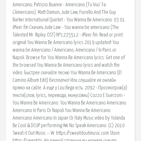
Americano; Patrizio Buanne - Americano (Tu Vuo' Fa
L'Americano). Matt Damon, Jude Law, Fiorello And The Guy
Barker International Quintet - You Wanna Be Americano: 03:01.
iPleer.fm Скачать Jude Law - You wanna be americano (The
Talented Mr. Ripley OST) №1235512 - iPleer.fm. Read or print
original You Wanna Be Americano lyrics 2019 updated! You
wanna be Americano / Americano, Americano / In Paris or
Napoli. Browse for You Wanna Be Americano lyrics. Get one of
the browsed You Wanna Be Americano lyrics and watch the
video. Быстрее скачайте песню You Wanna Be Americano (El
Camino Album Edit) бесплатно! Или слушайте её онлайн
прямо на сайте. А ещё у Lou Bega есть. 2092 - Просмотров(a)
текста(слов, lyrics, перевода, минусовки) Cozzo E Guerzoni -
You Wanna Be Americano. You Wanna Be Americano Americano
Americano In Paris Or Napoli You Wanna Be Americano
Americano Americano In Japan Or Italy Music video by Yolanda
Be Cool & DCUP performing We No Speak Americano. (C) 2010
Sweat it Out Music -- W: https://sweatitoutmusic.com Store:
https://sweatito. На данной странице вы можете скачать