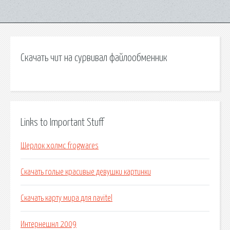
Скачать чит на сурвивал файлообменник
Links to Important Stuff
Шерлок холмс frogwares
Скачать голые красивые девушки картинки
Скачать карту мира для navitel
Интернешнл 2009