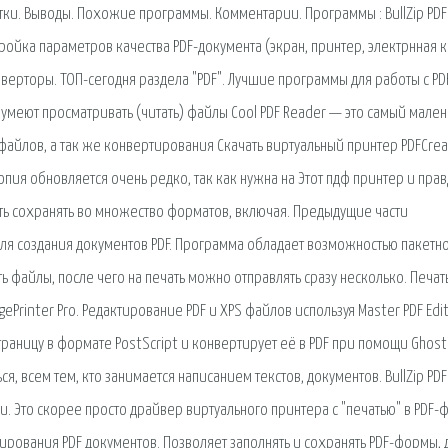
атки. Выводы. Похожие программы. Комментарии. Программы : BullZip PDF
Настройка параметров качества PDF-документа (экран, принтер, электрнная к
нверторы. ТОП-сегодня раздела "PDF". Лучшие программы для работы с PD
умеют просматривать (читать) файлы Cool PDF Reader — это самый мале
 файлов, а так же конвертирования Скачать виртуальный принтер PDFCrea
ия обновляется очень редко, так как нужна на Этот пдф принтер и прав
ть сохранять во множество форматов, включая. Предыдущие части
ля создания документов PDF. Программа обладает возможностью пакетн
ь файлы, после чего на печать можно отправлять сразу несколько. Печат
Printer Pro. Редактирование PDF и XPS файлов используя Master PDF Edit
траницу в формате PostScript и конвертирует её в PDF при помощи Ghosts
я, всем тем, кто занимается написанием текстов, документов. BullZip PDF
. Это скорее просто драйвер виртуального принтера с "печатью" в PDF-ф
ирования PDF документов. Позволяет заполнять и сохранять PDF-формы, 