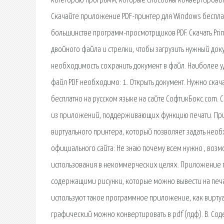
категорию программ, которые способны конвертировать
Скачайте приложение PDF-принтер для Windows бесплатн
большинстве программ-просмотрщиков PDF. Скачать Pri
двойного файла и стрелки, чтобы загрузить нужный доку
необходимость сохранить документ в файл. Наиболее удо
файл PDF необходимо: 1. Открыть документ. Нужно скача
бесплатно на русском языке на сайте СофтикБокс.com.
из приложений, поддерживающих функцию печати. При 
виртуального принтера, который позволяет задать необ
официального сайта: Не знаю почему всем нужно , возм
использования в некоммерческих целях. Приложение п
содержащими рисунки, которые можно вывести на печат
используют такое программное приложение, как виртуал
графический можно конвертировать в pdf (пдф). B. Соде