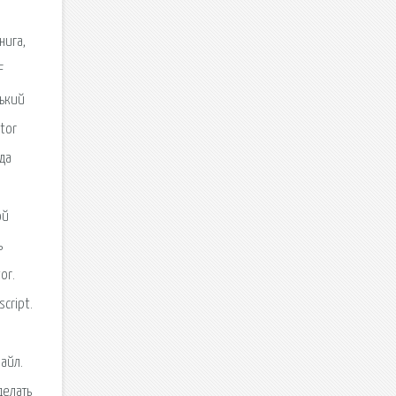
нига,
F
нький
tor
да
ой
ь
or.
cript.
айл.
делать