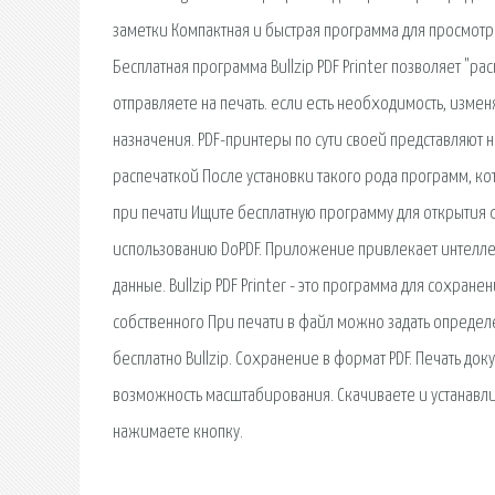
заметки Компактная и быстрая программа для просмотра
Бесплатная программа Bullzip PDF Printer позволяет "
отправляете на печать. если есть необходимость, изме
назначения. PDF-принтеры по сути своей представляют 
распечаткой После установки такого рода программ, к
при печати Ищите бесплатную программу для открытия ф
использованию DoPDF. Приложение привлекает интелле
данные. Bullzip PDF Printer - это программа для сохра
собственного При печати в файл можно задать определ
бесплатно Bullzip. Сохранение в формат PDF. Печать д
возможность масштабирования. Скачиваете и устанавли
нажимаете кнопку.