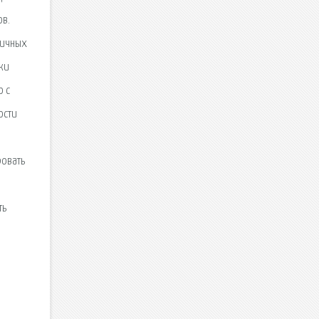
ов.
личных
ки
о с
ости
ровать
ть