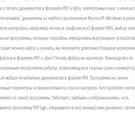
 и печати документов в формате PDF и DjVu, электронных книг и комикс
распечатывать" документы из любого приложения Microsoft Windows в раз
няете настройки, например печать в графический формат JPEG, выбор пап
некие программы, которые способны эмулировать виртуальное устройств
оторые можно найти и скачать, вы получаете довольно большие возможн
айлов в формате PDF и djvu? Печать файла на принтере. Руководство по
ктуальным алгоритмом работы, позволяющим в сжатые сроки конверти
нения любых печатаемых документов в формат PDF. Программа не имеет
енные параметры из внушительного списка настроек. Без проблем скача
окумента из самой программы. Работает с любыми изображениями, есть
ваете программу PDFSign, открываете в ней нужный вам документ, затем