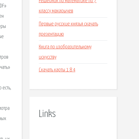
Решебник по математике по 7
PDF»
классу макарычев
ен
Первые русские князья скачать
еры
презентацию
ые
Книга по изобразительному
искусству
етров
чать»
Скачать карты 1 8 4
 есть,
мотра
Links
ных