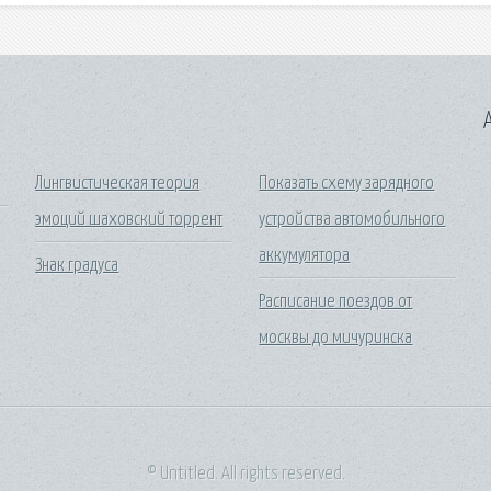
A
Лингвистическая теория
Показать схему зарядного
эмоций шаховский торрент
устройства автомобильного
аккумулятора
Знак градуса
Расписание поездов от
москвы до мичуринска
© Untitled. All rights reserved.