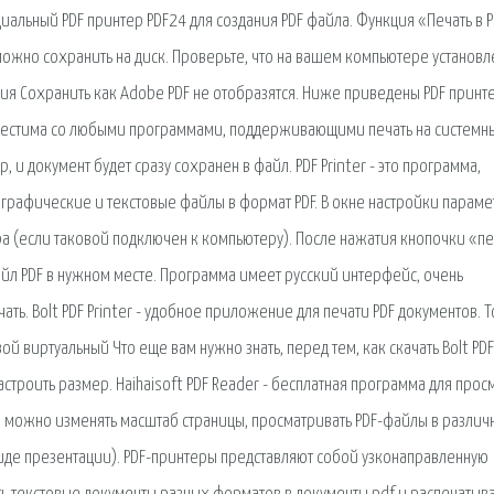
альный PDF принтер PDF24 для создания PDF файла. Функция «Печать в 
можно сохранить на диск. Проверьте, что на вашем компьютере установл
ция Сохранить как Adobe PDF не отобразятся. Ниже приведены PDF принт
вместима со любыми программами, поддерживающими печать на системн
 и документ будет сразу сохранен в файл. PDF Printer - это программа,
графические и текстовые файлы в формат PDF. В окне настройки парам
ра (если таковой подключен к компьютеру). После нажатия кнопочки «пе
л PDF в нужном месте. Программа имеет русский интерфейс, очень
ть. Bolt PDF Printer - удобное приложение для печати PDF документов. То
й виртуальный Что еще вам нужно знать, перед тем, как скачать Bolt PDF
астроить размер. Haihaisoft PDF Reader - бесплатная программа для прос
 можно изменять масштаб страницы, просматривать PDF-файлы в различ
де презентации). PDF-принтеры представляют собой узконаправленную