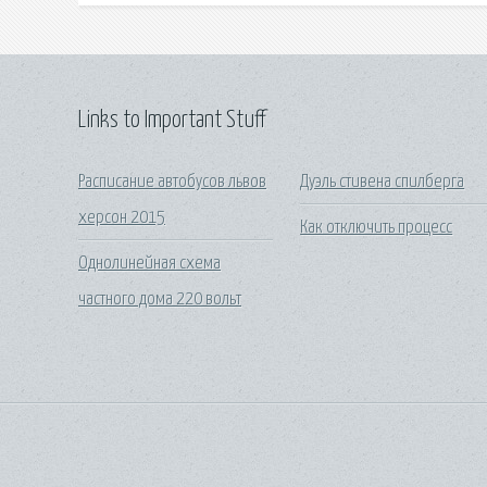
Links to Important Stuff
Расписание автобусов львов
Дуэль стивена спилберга
херсон 2015
Как отключить процесс
Однолинейная схема
частного дома 220 вольт