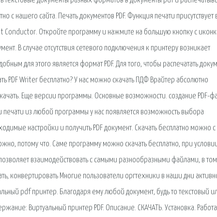
 текстовые документы разных форматов в документы pdf и распечатыва
о с нашего сайта. Печать документов PDF. Функция печати присутствует 
nt Conductor. Откройте программу и нажмите на большую кнопку с икон
мент. В случае отсутствия сетевого подключения к принтеру возникает
бным для этого является формат PDF. Для того, чтобы распечатать докум
ть PDF Writer бесплатно? У нас можно скачать ПДФ Врайтер абсолютно
 Скачать. Еще версии программы. Основные возможности. создание PDF-ф
печати из любой программы у нас появляется возможность выбора
ходимые настройки и получить PDF документ. Скачать бесплатно можно с
ожно, потому что. Самe программу можно скачать бесплатно, при услови
озволяет взаимодействовать с самыми разнообразными файлами, в том
ь, конвертировать Многие пользователи оргтехники в наши дни активн
ьный pdf принтер. Благодаря ему любой документ, будь то текстовый и
ржание: Виртуальный принтер PDF. Описание. СКАЧАТЬ. Установка. Работа