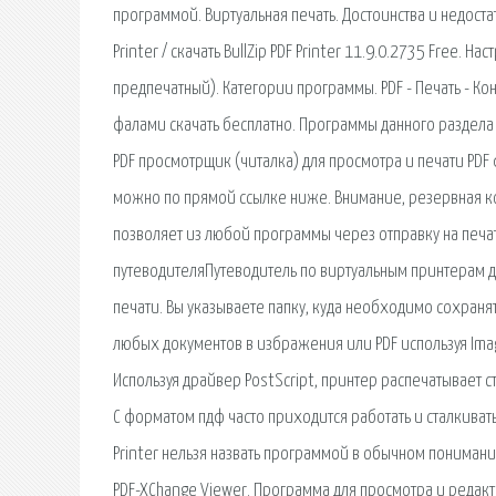
программой. Виртуальная печать. Достоинства и недост
Printer / скачать BullZip PDF Printer 11.9.0.2735 Free. 
предпечатный). Категории программы. PDF - Печать - Ко
фалами скачать бесплатно. Программы данного раздела 
PDF просмотрщик (читалка) для просмотра и печати PDF
можно по прямой ссылке ниже. Внимание, резервная коп
позволяет из любой программы через отправку на печа
путеводителяПутеводитель по виртуальным принтерам д
печати. Вы указываете папку, куда необходимо сохранят
любых документов в избражения или PDF используя Image
Используя драйвер PostScript, принтер распечатывает с
С форматом пдф часто приходится работать и сталкиватьс
Printer нельзя назвать программой в обычном понимании
PDF-XChange Viewer. Программа для просмотра и редакт