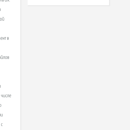
ть их.
в
кой
ент в
айлов
и
 числе
о
ли
 с