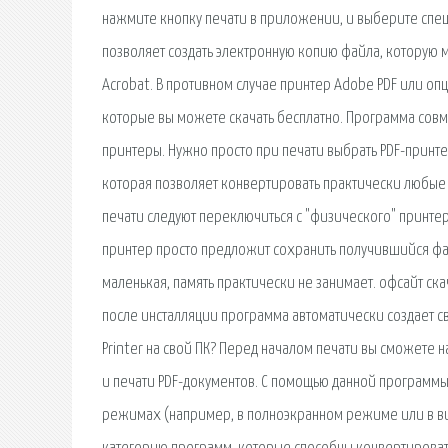
нажмите кнопку печати в приложении, и выберите специ
позволяет создать электронную копию файла, которую 
Acrobat. В противном случае принтер Adobe PDF или оп
которые вы можете скачать бесплатно. Программа со
принтеры. Нужно просто при печати выбрать PDF-принтер,
которая позволяет конвертировать практически любые 
печати следуют переключиться с "физического" принте
принтер просто предложит сохранить получившийся фай
маленькая, память практически не занимает. офсайт скача
после инсталляции программа автоматически создает сво
Printer на свой ПК? Перед началом печати вы сможете н
и печати PDF-документов. С помощью данной программы
режимах (например, в полноэкранном режиме или в ви