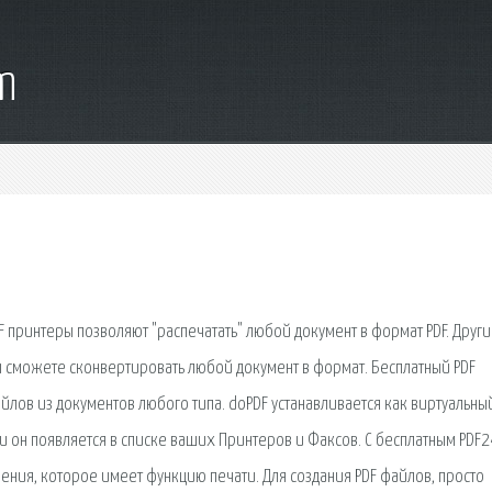
m
 принтеры позволяют "распечатать" любой документ в формат PDF. Друг
 сможете сконвертировать любой документ в формат. Бесплатный PDF
йлов из документов любого типа. doPDF устанавливается как виртуальны
ки он появляется в списке ваших Принтеров и Факсов. С бесплатным PDF2
ния, которое имеет функцию печати. Для создания PDF файлов, просто