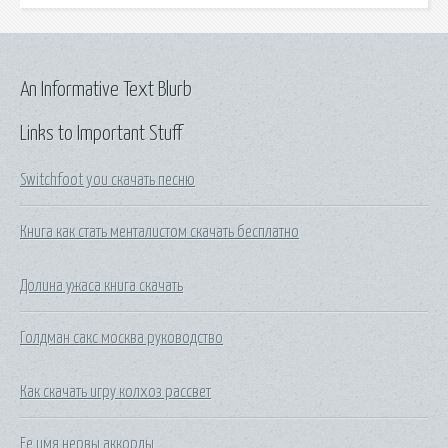
An Informative Text Blurb
Links to Important Stuff
Switchfoot you скачать песню
Книга как стать менталистом скачать бесплатно
Долина ужаса книга скачать
Голдман сакс москва руководство
Как скачать игру колхоз рассвет
Ее имя нервы аккорды