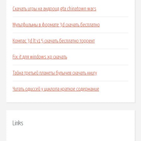
Скачать игры на андроид gta chinatown wars
Мультфильмы в формате 3d скачать бесплатно
Компас 3d lt v15 скачать бесплатно торрент
Fix it для windows xp скачать
Тайна третьей планеты булычев скачать книгу
Читать одиссей у циклопа краткое содержание
Links