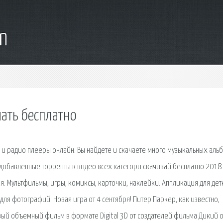
m
ать бесплатно
v и радио плееры онлайн. Вы найдете и скачаете много музыкальных аль
добавленные торренты к видео всех категори скачивай бесплатно 2018
я. Мультфильмы, игры, комиксы, карточки, наклейки. Аппликация для дет
ля фотографий. Новая игра от 4 сентября! Питер Паркер, как известно,
ый объемный фильм в формате Digital 3D от создателей фильма Дикий о