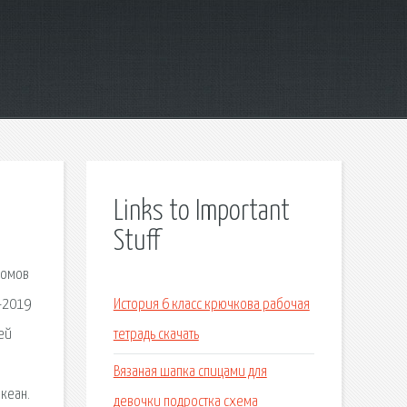
Links to Important
Stuff
бомов
-2019
История 6 класс крючкова рабочая
ей
тетрадь скачать
Вязаная шапка спицами для
кеан.
девочки подростка схема