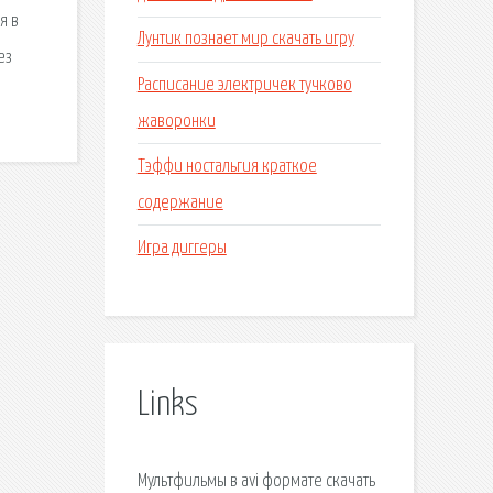
я в
Лунтик познает мир скачать игру
ез
Расписание электричек тучково
жаворонки
Тэффи ностальгия краткое
содержание
Игра диггеры
Links
Мультфильмы в avi формате скачать