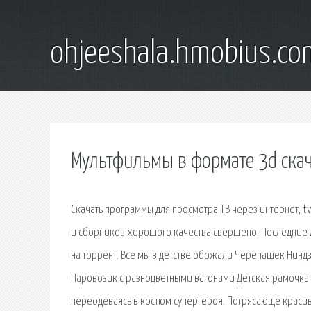
ohjeeshala.hmobius.co
Мультфильмы в формате 3d скач
Скачать программы для просмотра ТВ через интернет, t
и сборников хорошого качества свершено. Последние 
на торрент. Все мы в детстве обожали Черепашек Ниндз
Паровозик с разноцветными вагонами Детская рамочка д
переодеваясь в костюм супергероя. Потрясающе красив