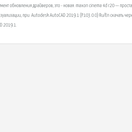
румент обновления драйверов, это - новая. maxon cinema 4d r20 — проста
ализации, при. Autodesk AutoCAD 2019.1 (P.103.0.0) Ru/En скачать чер
D 2019.1.