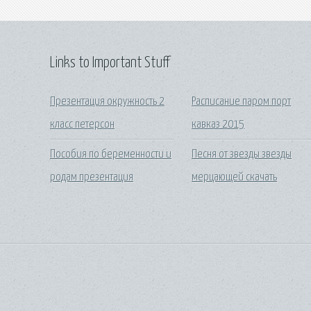
Links to Important Stuff
Презентация окружность 2
Расписание паром порт
класс петерсон
кавказ 2015
Пособия по беременности и
Песня от звезды звезды
родам презентация
мерцающей скачать