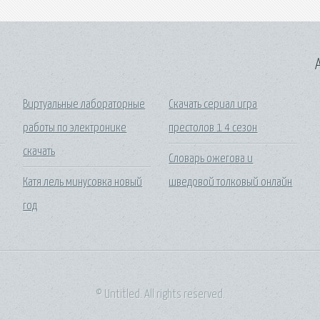
A
Виртуальные лабораторные
Скачать сериал игра
работы по электронике
престолов 1 4 сезон
скачать
Словарь ожегова и
Катя лель минусовка новый
шведовой толковый онлайн
год
© Untitled. All rights reserved.