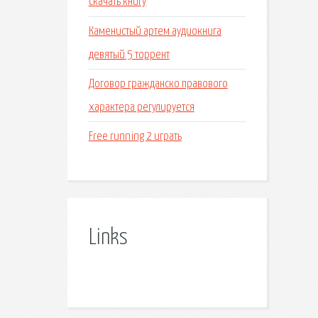
скачать книгу
Каменистый артем аудиокнига
девятый 5 торрент
Договор гражданско правового
характера регулируется
Free running 2 играть
Links