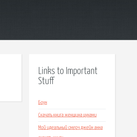
Links to Important
Stuff
Боун
Скачать книга женщина цунами
Мой идеальный смерч джейн анна