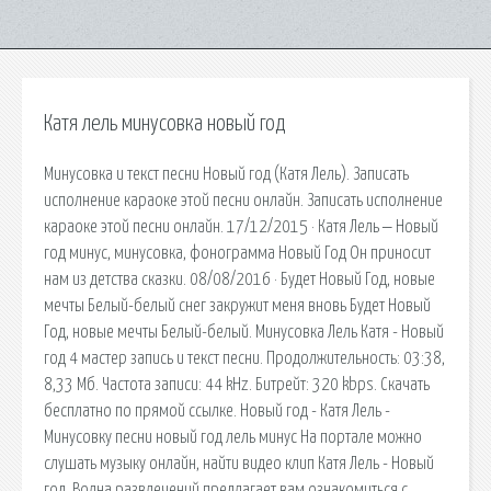
Катя лель минусовка новый год
Минусовка и текст песни Новый год (Катя Лель). Записать
исполнение караоке этой песни онлайн. Записать исполнение
караоке этой песни онлайн. 17/12/2015 · Катя Лель ‒ Новый
год минус, минусовка, фонограмма Новый Год Он приносит
нам из детства сказки. 08/08/2016 · Будет Новый Год, новые
мечты Белый-белый снег закружит меня вновь Будет Новый
Год, новые мечты Белый-белый. Минусовка Лель Катя - Новый
год 4 мастер запись и текст песни. Продолжительность: 03:38,
8,33 Мб. Частота записи: 44 kHz. Битрейт: 320 kbps. Cкачать
бесплатно по прямой ссылке. Новый год - Катя Лель -
Минусовку песни новый год лель минус На портале можно
слушать музыку онлайн, найти видео клип Катя Лель - Новый
год. Волна развлечений предлагает вам ознакомиться с