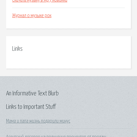
Скачать музыку в мр3 новинки
Журнал о музыке рок
Links
An Informative Text Blurb
Links to Important Stuff
Мама и папа жизнь подарили минус
Агентский договор на получение процентов от продаж