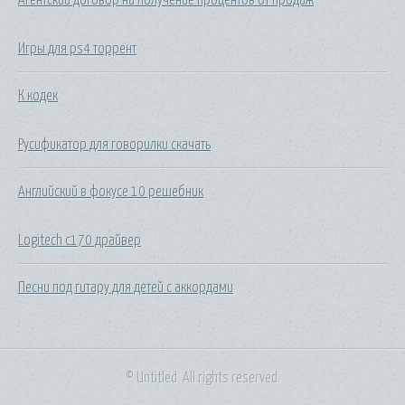
Игры для ps4 торрент
К кодек
Русификатор для говорилки скачать
Английский в фокусе 10 решебник
Logitech c170 драйвер
Песни под гитару для детей с аккордами
© Untitled. All rights reserved.