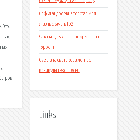
Скачать музыку шак в перот 3
Софья андреевна толстая моя
жизнь скачать fb2
 Это.
Фильм идеальный шторм скачать
 так,
торрент
нных
Светлана светикова летние
у,
каникулы текст песни
Остров
Links