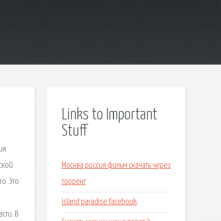
Links to Important
Stuff
ия:
ской
Москва россия фильм скачать через
о. Это
торрент
Island paradise facebook
сти. В