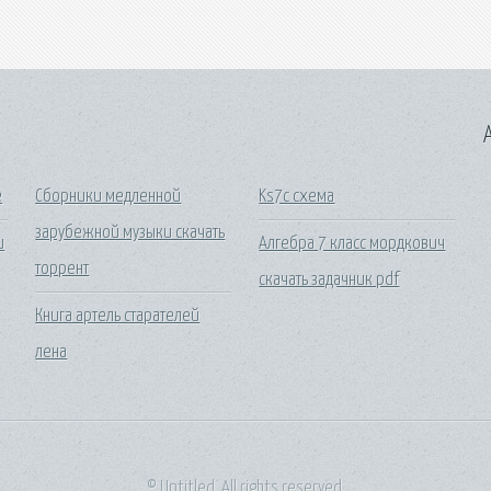
A
e
Сборники медленной
Ks7c схема
зарубежной музыки скачать
и
Алгебра 7 класс мордкович
торрент
скачать задачник pdf
Книга артель старателей
лена
© Untitled. All rights reserved.