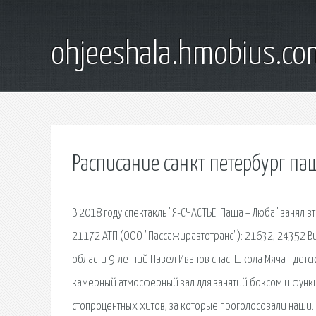
ohjeeshala.hmobius.co
Расписание санкт петербург па
В 2018 году спектакль "Я-СЧАСТЬЕ: Паша + Люба" занял 
21172 АТП (ООО "Пассажиравтотранс"): 21632, 24352 Вин
области 9-летний Павел Иванов спас. Школа Мяча - детс
камерный атмосферный зал для занятий боксом и фун
стопроцентных хитов, за которые проголосовали наши. 