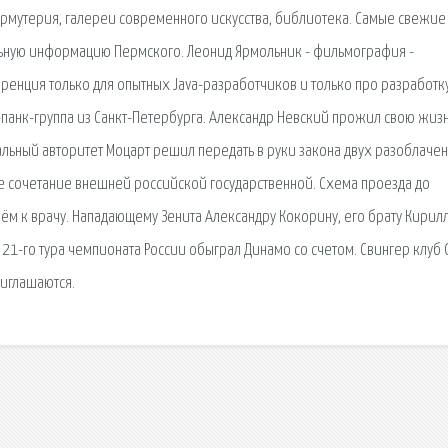
вермутерия, галереи современного искусства, библиотека. Самые свежие
ьную информацию Пермского. Леонид Ярмольник - фильмография -
еренция только для опытных Java-разработчиков и только про разработку.
панк-группа из Санкт-Петербурга. Александр Невский прожил свою жизнь
альный авторитет Моцарт решил передать в руки закона двух разоблаче
е сочетание внешней российской государственной. Схема проезда до
м к врачу. Нападающему Зенита Александру Кокорину, его брату Кирилл
 21-го тура чемпионата России обыграл Динамо со счетом. Свингер клуб 
риглашаются.