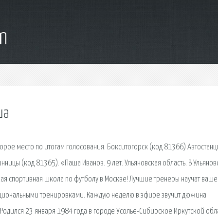
m
ша
второе место по итогам голосования. Бокситогорск (код 81366) Автостанц
ницы (код 81365). «Паша Иванов. 9 лет. Ульяновская область. В Ульянов
кая спортивная школа по футболу в Москве! Лучшие тренеры научат вашег
кциональными тренировками. Каждую неделю в эфире звучит дюжина
Родился 23 января 1984 года в городе Усолье-Сибирское Иркутской обла