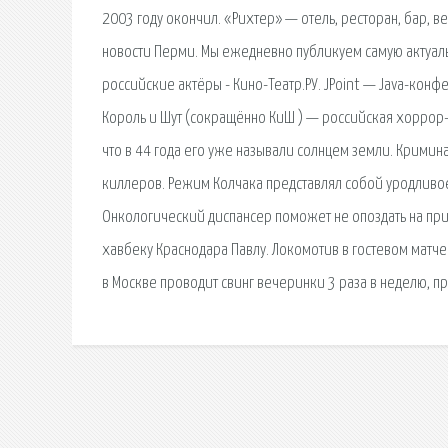
2003 году окончил. «Рихтер» — отель, ресторан, бар, 
новости Перми. Мы ежедневно публикуем самую актуал
российские актёры - Кино-Театр.РУ. JPoint — Java-конф
Король и Шут (сокращённо КиШ ) — российская хоррор-
что в 44 года его уже называли солнцем земли. Кримин
киллеров. Режим Колчака представлял собой уродливо
Онкологический диспансер поможет не опоздать на приё
хавбеку Краснодара Павлу. Локомотив в гостевом матче
в Москве проводит свинг вечеринки 3 раза в неделю, п