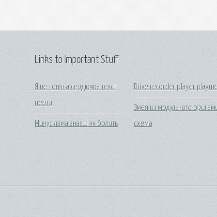
Links to Important Stuff
Я не поняла сердючка текст
Drive recorder player playm
песни
Змея из модульного оригам
Минус лама знаєш як болить
схема