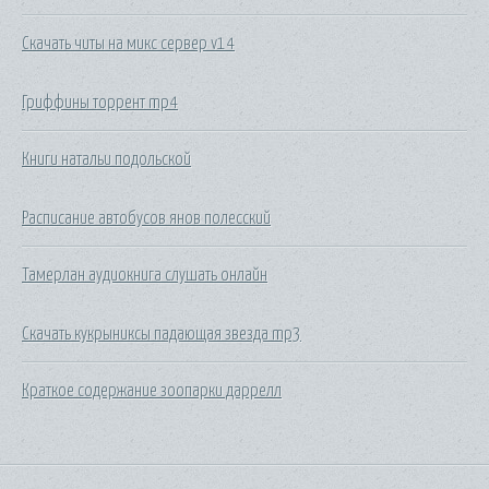
Скачать читы на микс сервер v14
Гриффины торрент mp4
Книги натальи подольской
Расписание автобусов янов полесский
Тамерлан аудиокнига слушать онлайн
Скачать кукрыниксы падающая звезда mp3
Краткое содержание зоопарки даррелл