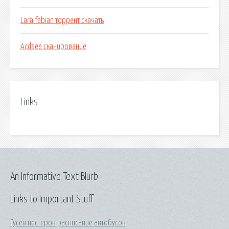
Lara fabian торрент скачать
Acdsee сканирование
Links
An Informative Text Blurb
Links to Important Stuff
Гусев нестеров расписание автобусов