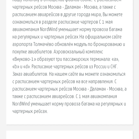
чартерных рейсов Москва - Даламан - Москва, а также с
расписанием авиарейсов в другие города мира, Вы можете
ознакомиться в разделе расписание чартеров С 1 мая
авиакомпания NordWind уменьшает норму провоза багажа
на регулярных и чартерных рейсах На официальном сайте
аэропорта Толмачёво обновлён модуль по бронированию и
покупке авиабилетов. Аэровокзальный комплекс
«Внуково-1» образуют три пассажирских терминала: «a»,
«b» и «d». Расписание чартерных рейсов из России и СНГ.
Заказ авиабилетов. На нашем сайте вы можете ознакомиться
с расписанием чартерных рейсов на все направления. С
расписанием чартерных рейсов Москва - Даламан - Москва, а
также с расписанием авиарейсов. С 1 мая авиакомпания
NordWind уменьшает норму провоза багажа на регулярных и
чартерных рейсах.