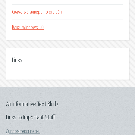
Скачать сталкера по онлайн
Ключ windows 10
Links
An Informative Text Blurb
Links to Important Stuff
Диплом текст песни