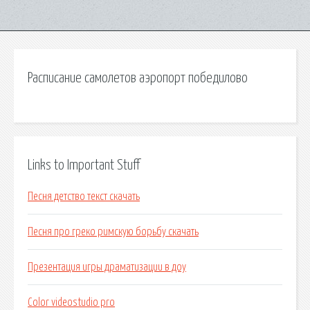
Расписание самолетов аэропорт победилово
Links to Important Stuff
Песня детство текст скачать
Песня про греко римскую борьбу скачать
Презентация игры драматизации в доу
Color videostudio pro