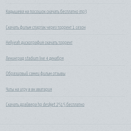
Кадышева на посошок скачать бесплатно mp3
Скачать фильм спартак через торрент 1 сезон
Hellyeah дискография скачать торрент
Ленинград stadium live 4 декабря
Образцовый самец фильм отзывы
Читы на игру в вк аватария
Скачать драйвера hp deskjet 2515 бесплатно