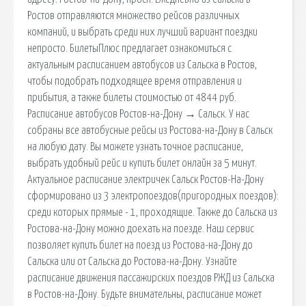
Ростов отправляются множество рейсов различных
компаний, и выбрать среди них лучший вариант поездки
непросто. БилетыПлюс предлагает ознакомиться с
актуальным расписанием автобусов из Сальска в Ростов,
чтобы подобрать подходящее время отправления и
прибытия, а также билеты стоимостью от 4844 руб.
Расписание автобусов Ростов-на-Дону → Сальск. У нас
собраны все автобусные рейсы из Ростова-на-Дону в Сальск
на любую дату. Вы можете узнать точное расписание,
выбрать удобный рейс и купить билет онлайн за 5 минут.
Актуальное расписание электричек Сальск Ростов-На-Дону
сформировано из 3 электропоездов(пригородных поездов):
среди которых прямые - 1, проходящие. Также до Сальска из
Ростова-на-Дону можно доехать на поезде. Наш сервис
позволяет купить билет на поезд из Ростова-на-Дону до
Сальска или от Сальска до Ростова-на-Дону. Узнайте
расписание движения пассажирских поездов РЖД из Сальска
в Ростов-на-Дону. Будьте внимательны, расписание может