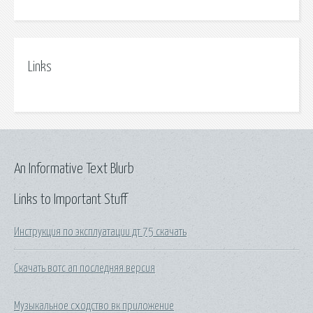
Links
An Informative Text Blurb
Links to Important Stuff
Инструкция по эксплуатации дт 75 скачать
Скачать вотс ап последняя версия
Музыкальное сходство вк приложение