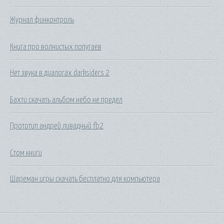
Журнал финконтроль
Книга про волнистых попугаев
Нет звука в диалогах darksiders 2
Бахти скачать альбом небо не предел
Прототип андрей ливадный fb2
Стом книги
Шареман игры скачать бесплатно для компьютера