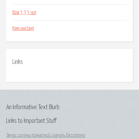
Вов 3 3 5 чит
Кам инстант
Links
An Informative Text Blurb
Links to Important Stuff
Звуки сирены пожарной скачать бесплатно