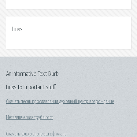
Links
An Informative Text Blurb
Links to Important Stuff
Скачать песни прославления духовный центр возрождение
Металлическая труба гост
Скачать крихак на клэш оф кланс