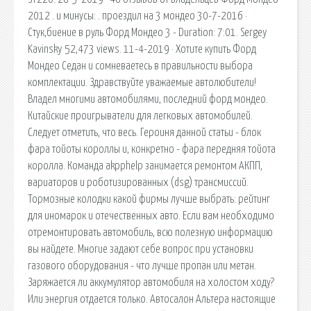
2012 . и минусы: . проездил на 3 мондео 30-7-2016 ·
Стук,биение в руль Форд Мондео 3 - Duration: 7:01. Sergey
Kavinsky 52,473 views. 11-4-2019 · Хотите купить Форд
Мондео Седан и сомневаетесь в правильности выбора
комплектации. Здравствуйте уважаемые автолюбители!
Владел многими автомобилями, последний форд мондео.
Китайские проигрыватели для легковых автомобилей.
Следует отметить, что весь. Героиня данной статьи - блок
фара тойоты короллы и, конкретно - фара передняя тойота
королла. Команда akpphelp занимается ремонтом АКПП,
вариаторов и роботизированных (dsg) трансмиссий.
Тормозные колодки какой фирмы лучше выбрать: рейтинг
для иномарок и отечественных авто. Если вам необходимо
отремонтировать автомобиль, всю полезную информацию
вы найдете. Многие задают себе вопрос при установки
газового оборудования - что лучше пропан или метан.
Заряжается ли аккумулятор автомобиля на холостом ходу?
Или энергия отдается только. Автосалон Альтера настоящие