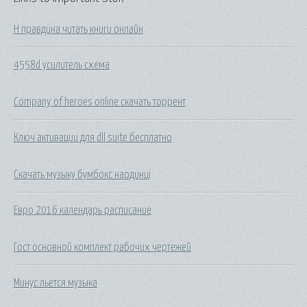
Н правдина читать книги онлайн
4558d усилитель схема
Company of heroes online скачать торрент
Ключ активации для dll suite бесплатно
Скачать музыку бумбокс наодинці
Евро 2016 календарь расписание
Гост основной комплект рабочих чертежей
Минус льется музыка