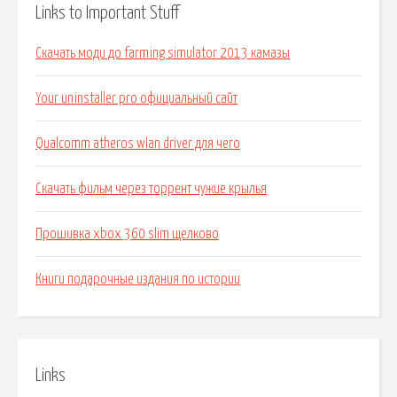
Links to Important Stuff
Скачать моди до farming simulator 2013 камазы
Your uninstaller pro официальный сайт
Qualcomm atheros wlan driver для чего
Скачать фильм через торрент чужие крылья
Прошивка xbox 360 slim щелково
Книги подарочные издания по истории
Links