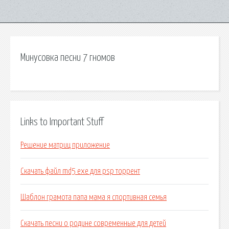
Минусовка песни 7 гномов
Links to Important Stuff
Решение матриц приложение
Скачать файл md5 exe для psp торрент
Шаблон грамота папа мама я спортивная семья
Скачать песни о родине современные для детей