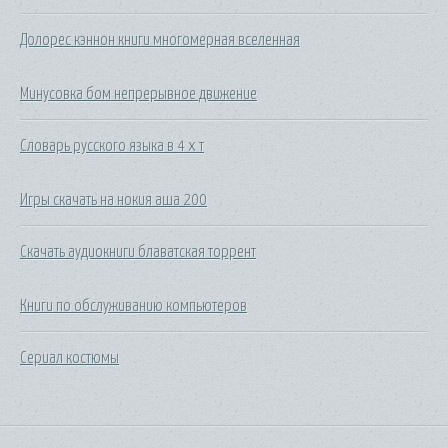
Долорес кэннон книги многомерная вселенная
Минусовка бом непрерывное движение
Словарь русского языка в 4 х т
Игры скачать на нокия аша 200
Скачать аудиокниги блаватская торрент
Книги по обслуживанию компьютеров
Сериал костюмы