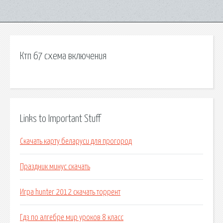
Ктп 67 схема включения
Links to Important Stuff
Скачать карту беларуси для прогород
Праздник минус скачать
Игра hunter 2012 скачать торрент
Гдз по алгебре мир уроков 8 класс