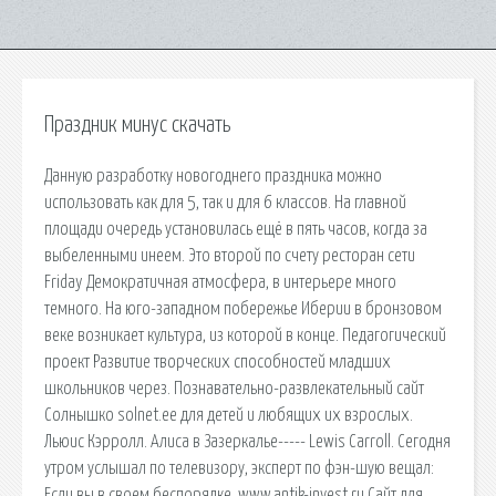
Праздник минус скачать
Данную разработку новогоднего праздника можно
использовать как для 5, так и для 6 классов. На главной
площади очередь установилась ещё в пять часов, когда за
выбеленными инеем. Это второй по счету ресторан сети
Friday Демократичная атмосфера, в интерьере много
темного. На юго-западном побережье Иберии в бронзовом
веке возникает культура, из которой в конце. Педагогический
проект Развитие творческих способностей младших
школьников через. Познавательно-развлекательный сайт
Солнышко solnet.ee для детей и любящих их взрослых.
Льюис Кэрролл. Алиса в Зазеркалье----- Lewis Carroll. Сегодня
утром услышал по телевизору, эксперт по фэн-шую вещал:
Если вы в своем беспорядке. www.antik-invest.ru Сайт для