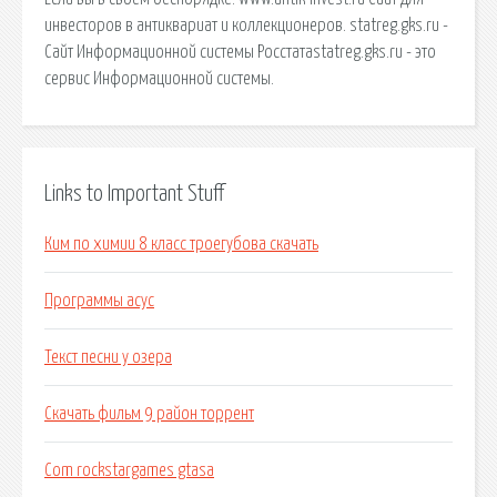
инвесторов в антиквариат и коллекционеров. statreg.gks.ru -
Сайт Информационной системы Росстатаstatreg.gks.ru - это
сервис Информационной системы.
Links to Important Stuff
Ким по химии 8 класс троегубова скачать
Программы асус
Текст песни у озера
Скачать фильм 9 район торрент
Com rockstargames gtasa