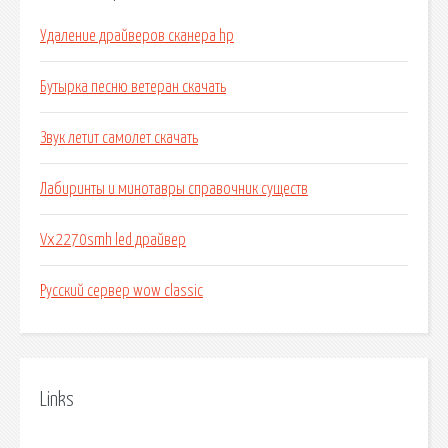
Удаление драйверов сканера hp
Бутырка песню ветеран скачать
Звук летит самолет скачать
Лабиринты и минотавры справочник существ
Vx2270smh led драйвер
Русский сервер wow classic
Links