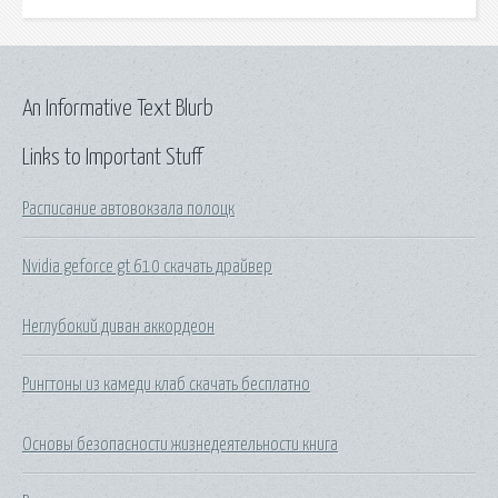
An Informative Text Blurb
Links to Important Stuff
Расписание автовокзала полоцк
Nvidia geforce gt 610 скачать драйвер
Неглубокий диван аккордеон
Рингтоны из камеди клаб скачать бесплатно
Основы безопасности жизнедеятельности книга